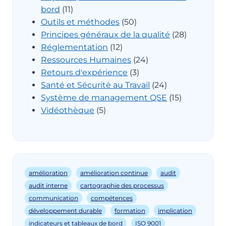
bord
(11)
Outils et méthodes
(50)
Principes généraux de la qualité
(28)
Réglementation
(12)
Ressources Humaines
(24)
Retours d'expérience
(3)
Santé et Sécurité au Travail
(24)
Système de management QSE
(15)
Vidéothèque
(5)
amélioration
amélioration continue
audit
audit interne
cartographie des processus
communication
compétences
développement durable
formation
implication
indicateurs et tableaux de bord
ISO 9001