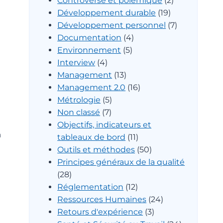
Controverse et polémique
(2)
Développement durable
(19)
Développement personnel
(7)
Documentation
(4)
Environnement
(5)
Interview
(4)
Management
(13)
Management 2.0
(16)
Métrologie
(5)
Non classé
(7)
Objectifs, indicateurs et
à
tableaux de bord
(11)
Outils et méthodes
(50)
Principes généraux de la qualité
(28)
Réglementation
(12)
Ressources Humaines
(24)
Retours d'expérience
(3)