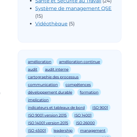
Santé et Sécurité au Travail
(24)
Système de management QSE
(15)
Vidéothèque
(5)
amélioration
amélioration continue
audit
audit interne
cartographie des processus
communication
compétences
n
développement durable
formation
implication
indicateurs et tableaux de bord
ISO 9001
ISO 9001 version 2015
ISO 14001
ISO 14001 version 2015
ISO 26000
ISO 45001
leadership
management