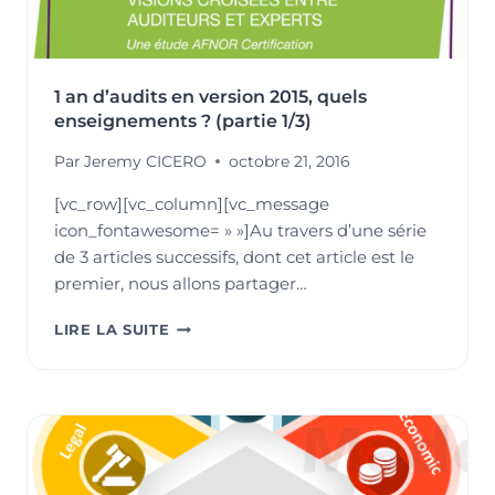
1 an d’audits en version 2015, quels
enseignements ? (partie 1/3)
Par
Jeremy CICERO
octobre 21, 2016
[vc_row][vc_column][vc_message
icon_fontawesome= » »]Au travers d’une série
de 3 articles successifs, dont cet article est le
premier, nous allons partager…
1
LIRE LA SUITE
AN
D’AUDITS
EN
VERSION
2015,
QUELS
ENSEIGNEMENTS