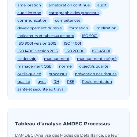
amélioration
amélioration continue
audit
audit interne
cartographie des processus
communication
compétences
développement durable
formation
implication
indicateurs et tableaux de bord
ISO 9001
ISO 9001 version 2015
ISO 14001
ISO 14001 version 2015
ISO 26000
ISO 45001
leadership
management
management intégré
management QSE
norme
objectifs qualité
outils qualité
processus
prévention des risques
qualité
qvct
RH
RSE
Réglementation
santé et sécurité au travail
Tableau d’analyse AMDEC Processus
L’AMDEC (Analyse des Modes de Défaillance, de leur