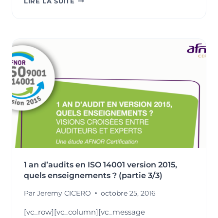
LIRE LA SUITE
SENSIBILISER
LES
COLLABORATEURS
AUX
ENJEUX
ENVIRONNEMENTAUX
:
UN
LEVIER
POUR
ALLIER
PERFORMANCE
ET
PROTECTION
DE
NOTRE
1 an d’audits en ISO 14001 version 2015,
PLANÈTE
quels enseignements ? (partie 3/3)
Par
Jeremy CICERO
octobre 25, 2016
[vc_row][vc_column][vc_message