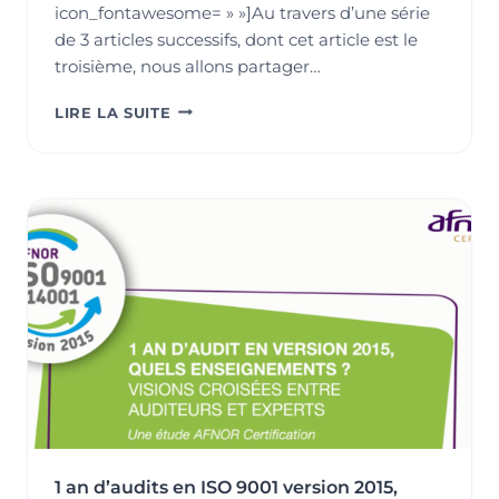
icon_fontawesome= » »]Au travers d’une série
de 3 articles successifs, dont cet article est le
troisième, nous allons partager…
1
LIRE LA SUITE
AN
D’AUDITS
EN
ISO
14001
VERSION
2015,
QUELS
ENSEIGNEMENTS
?
(PARTIE
3/3)
1 an d’audits en ISO 9001 version 2015,