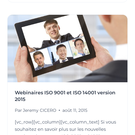
FAIT
SON
APPARITION
DANS
LES
NORMES
ISO
9001
ET
14001
!
Webinaires ISO 9001 et ISO 14001 version
2015
Par
Jeremy CICERO
août 11, 2015
[vc_row][vc_column][vc_column_text] Si vous
souhaitez en savoir plus sur les nouvelles