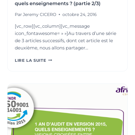
quels enseignements ? (partie 2/3)
Par
Jeremy CICERO
octobre 24, 2016
[vc_row][vc_column][vc_message
icon_fontawesome= » »]Au travers d’une série
de 3 articles successifs, dont cet article est le
deuxième, nous allons partager…
1
LIRE LA SUITE
AN
D’AUDITS
EN
ISO
9001
VERSION
2015,
QUELS
ENSEIGNEMENTS
?
(PARTIE
2/3)