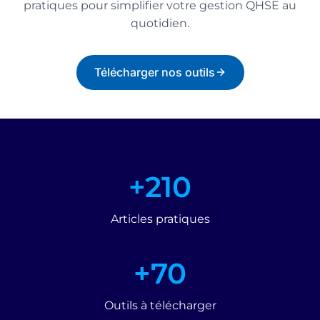
pratiques pour simplifier votre gestion QHSE au
quotidien.
Télécharger nos outils
+
+210
2
1
Articles pratiques
0
+
+70
7
0
Outils à télécharger