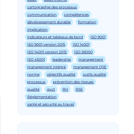
cartographie des processus
communication
compétences
développement durable
formation
implication
indicateurs et tableaux de bord
ISO 9001
ISO 9001 version 2015
ISO 14001
ISO 14001 version 2015
ISO 26000
ISO 45001
leadership
management
management intégré
management QSE
norme
objectifs qualité
outils qualité
processus
prévention des risques
qualité
qvct
RH
RSE
Réglementation
santé et sécurité au travail