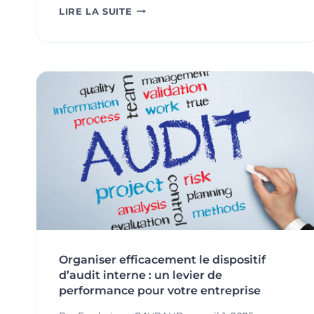
NOUVELLE
LIRE LA SUITE
ANNÉE
:
REDONNER
DU
SENS
AUX
DÉMARCHES
QSE
ET
RSE
À
L’AUBE
DES
ÉVOLUTIONS
DES
NORMES
ISO
Organiser efficacement le dispositif
9001
d’audit interne : un levier de
ET
ISO
performance pour votre entreprise
14001