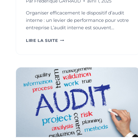
Par
Frederique GAYRAUD
avril 1, 2025
Organiser efficacement le dispositif d’audit
interne : un levier de performance pour votre
entreprise L’audit interne est souvent…
ORGANISER
LIRE LA SUITE
EFFICACEMENT
LE
DISPOSITIF
D’AUDIT
INTERNE
:
UN
LEVIER
DE
PERFORMANCE
POUR
VOTRE
ENTREPRISE