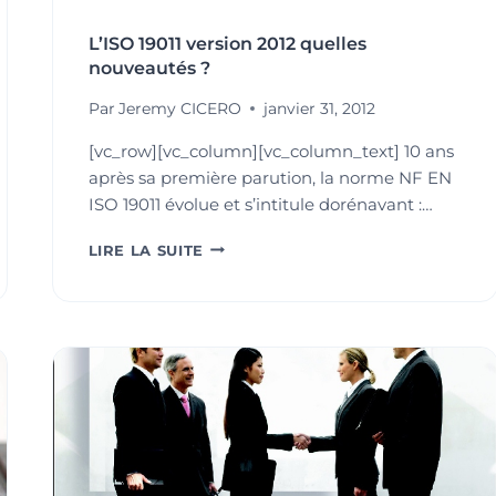
L’ISO 19011 version 2012 quelles
nouveautés ?
Par
Jeremy CICERO
janvier 31, 2012
[vc_row][vc_column][vc_column_text] 10 ans
après sa première parution, la norme NF EN
ISO 19011 évolue et s’intitule dorénavant :…
L’ISO
LIRE LA SUITE
19011
VERSION
2012
QUELLES
NOUVEAUTÉS
?