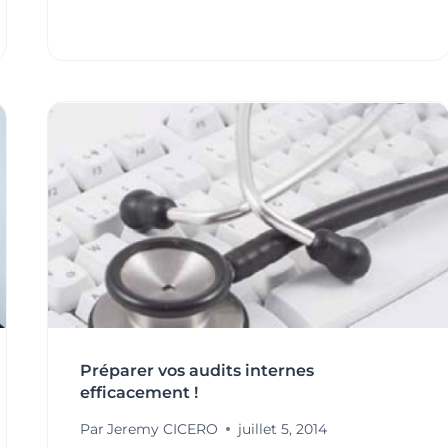
:
MIROIR
BIENVEILLANT
OU
CONTRAINTE
REDOUTÉE
?
Préparer vos audits internes
efficacement !
Par
Jeremy CICERO
juillet 5, 2014