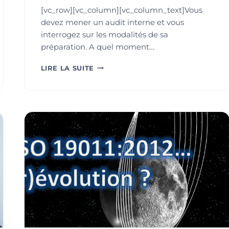
[vc_row][vc_column][vc_column_text]Vous
devez mener un audit interne et vous
interrogez sur les modalités de sa
préparation. A quel moment…
PRÉPARER
LIRE LA SUITE
VOS
AUDITS
INTERNES
EFFICACEMENT
!