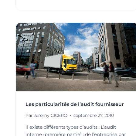
DES
CONSTATS
D’AUDIT
PERTINENTS,
LA
QUALITÉ
DE
VOS
AUDITS
EN
DÉPEND
Les particularités de l’audit fournisseur
Par
Jeremy CICERO
septembre 27, 2010
Il existe différents types d’audits : L’audit
interne (première partie) : de l’entreprise par