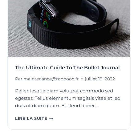
RIME
(ENFIN)
AVEC
SÉRÉNITÉ
!
The Ultimate Guide To The Bullet Journal
Par
maintenance@mooood.fr
juillet 19, 2022
Pellentesque diam volutpat commodo sed
egestas. Tellus elementum sagittis vitae et leo
duis ut diam quam. Eleifend donec…
THE
LIRE LA SUITE
ULTIMATE
GUIDE
TO