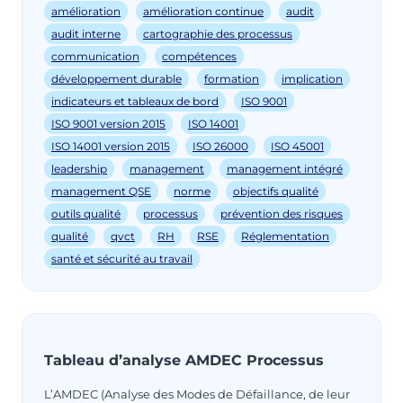
amélioration
amélioration continue
audit
audit interne
cartographie des processus
communication
compétences
développement durable
formation
implication
indicateurs et tableaux de bord
ISO 9001
ISO 9001 version 2015
ISO 14001
ISO 14001 version 2015
ISO 26000
ISO 45001
leadership
management
management intégré
management QSE
norme
objectifs qualité
outils qualité
processus
prévention des risques
qualité
qvct
RH
RSE
Réglementation
santé et sécurité au travail
Tableau d’analyse AMDEC Processus
L’AMDEC (Analyse des Modes de Défaillance, de leur