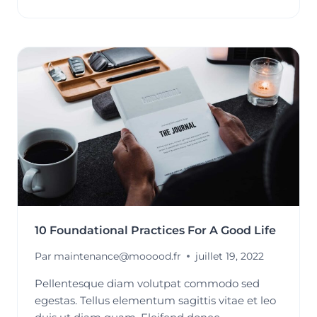
GRATITUDE
HAS
CHANGED
MY
LIFE
10 Foundational Practices For A Good Life
Par
maintenance@mooood.fr
juillet 19, 2022
Pellentesque diam volutpat commodo sed
egestas. Tellus elementum sagittis vitae et leo