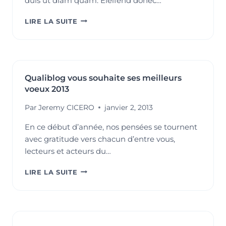
duis ut diam quam. Eleifend donec…
10
LIRE LA SUITE
FOUNDATIONAL
PRACTICES
FOR
A
GOOD
Qualiblog vous souhaite ses meilleurs
LIFE
voeux 2013
Par
Jeremy CICERO
janvier 2, 2013
En ce début d’année, nos pensées se tournent
avec gratitude vers chacun d’entre vous,
lecteurs et acteurs du…
QUALIBLOG
LIRE LA SUITE
VOUS
SOUHAITE
SES
MEILLEURS
VOEUX