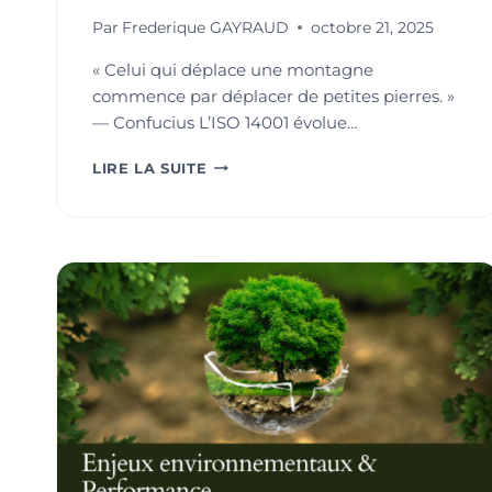
Par
Frederique GAYRAUD
octobre 21, 2025
« Celui qui déplace une montagne
commence par déplacer de petites pierres. »
— Confucius L’ISO 14001 évolue…
ISO
LIRE LA SUITE
14001
:
2025,
UNE
ÉVOLUTION
STRATÉGIQUE
POUR
UN
MANAGEMENT
ENVIRONNEMENTAL
PLUS
ANCRÉ
DANS
LES