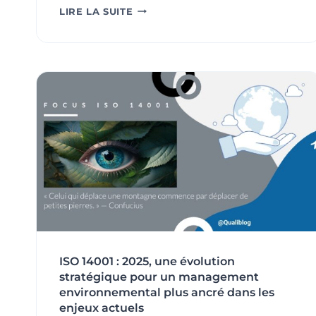
NOUVELLE
LIRE LA SUITE
ANNÉE
:
REDONNER
DU
SENS
AUX
DÉMARCHES
QSE
ET
RSE
À
L’AUBE
DES
ÉVOLUTIONS
DES
NORMES
ISO
ISO 14001 : 2025, une évolution
9001
stratégique pour un management
ET
ISO
environnemental plus ancré dans les
14001
enjeux actuels