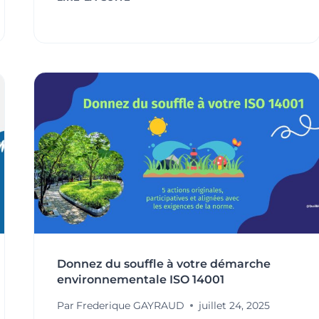
À
MISSION
:
DONNER
DU
SENS
À
LA
PERFORMANCE
Donnez du souffle à votre démarche
environnementale ISO 14001
Par
Frederique GAYRAUD
juillet 24, 2025