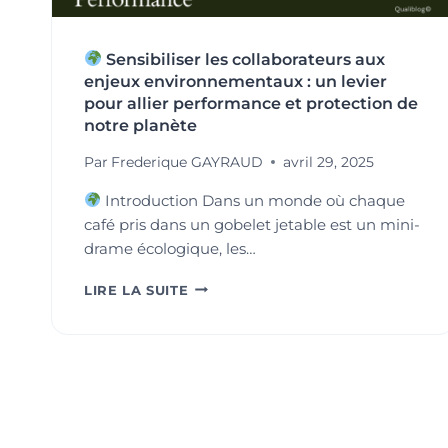
ENJEUX
ACTUELS
Sensibiliser les collaborateurs aux
enjeux environnementaux : un levier
pour allier performance et protection de
notre planète
Par
Frederique GAYRAUD
avril 29, 2025
Introduction Dans un monde où chaque
café pris dans un gobelet jetable est un mini-
drame écologique, les…
LIRE LA SUITE
SENSIBILISER
LES
COLLABORATEURS
AUX
ENJEUX
ENVIRONNEMENTAUX
:
UN