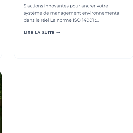
5 actions innovantes pour ancrer votre
système de management environnemental
dans le réel La norme ISO 14001 :…
DONNEZ
LIRE LA SUITE
DU
SOUFFLE
À
VOTRE
DÉMARCHE
ENVIRONNEMENTALE
ISO
14001