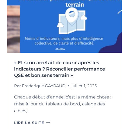
PROCESSUS
QSE
:
DU
MANAGEMENT
PAR
LA
CONFORMITÉ
AU
MANAGEMENT
« Et si on arrêtait de courir après les
PAR
LA
indicateurs ? Réconcilier performance
VALEUR
QSE et bon sens terrain »
Par
Frederique GAYRAUD
juillet 1, 2025
Chaque début d’année, c’est la même chose :
mise à jour du tableau de bord, calage des
cibles,…
« ET
LIRE LA SUITE
SI