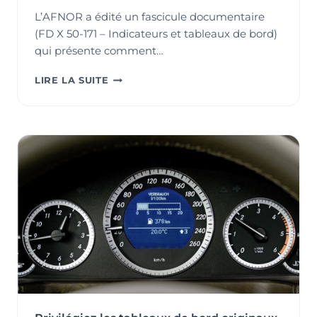
L’AFNOR a édité un fascicule documentaire
(FD X 50-171 – Indicateurs et tableaux de bord)
qui présente comment…
COMMENT
LIRE LA SUITE
DÉFINIR
DES
INDICATEURS
PERTINENTS
POUR
MESURER
L’EFFICACITÉ
DES
SYSTÈMES
DE
MANAGEMENT
?