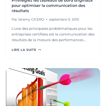
Privilégiez les tableaux de bord originaux
pour optimiser la communication des
résultats
Par
Jeremy CICERO
septembre 9, 2010
L’une des principales problématiques pour les
entreprises certifiées est la communication des
résultats de la mesure des performances….
PRIVILÉGIEZ
LIRE LA SUITE
LES
TABLEAUX
DE
BORD
ORIGINAUX
POUR
OPTIMISER
LA
COMMUNICATION
DES
RÉSULTATS