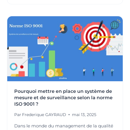
ON
ARRÊTAIT
DE
COURIR
APRÈS
LES
INDICATEURS
?
RÉCONCILIER
PERFORMANCE
QSE
ET
BON
SENS
TERRAIN »
Pourquoi mettre en place un système de
mesure et de surveillance selon la norme
ISO 9001 ?
Par
Frederique GAYRAUD
mai 13, 2025
Dans le monde du management de la qualité