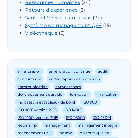
Ressources Humaines
(24)
Retours d'expérience
(3)
Santé et Sécurité au Travail
(24)
Système de management QSE
(15)
Vidéothèque
(5)
amélioration
amélioration continue
audit
audit interne
cartographie des processus
communication
compétences
développement durable
formation
implication
indicateurs et tableaux de bord
ISO 9001
ISO 9001 version 2015
ISO 14001
ISO 14001 version 2015
ISO 26000
ISO 45001
leadership
management
management intégré
management QSE
norme
objectifs qualité