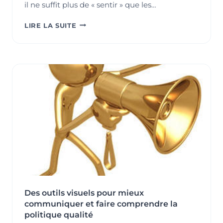
il ne suffit plus de « sentir » que les…
POURQUOI
LIRE LA SUITE
METTRE
EN
PLACE
UN
SYSTÈME
DE
MESURE
ET
DE
SURVEILLANCE
SELON
LA
NORME
ISO
9001
?
Des outils visuels pour mieux
communiquer et faire comprendre la
politique qualité