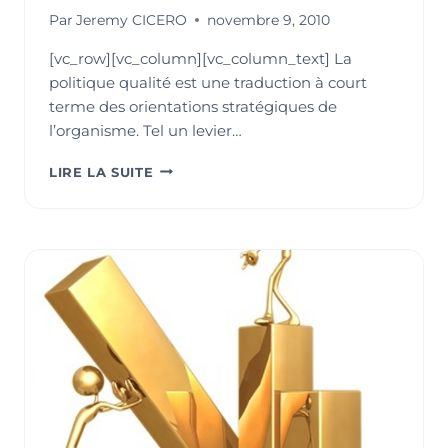
Par
Jeremy CICERO
novembre 9, 2010
[vc_row][vc_column][vc_column_text] La
politique qualité est une traduction à court
terme des orientations stratégiques de
l’organisme. Tel un levier…
DES
LIRE LA SUITE
OUTILS
VISUELS
POUR
MIEUX
COMMUNIQUER
ET
FAIRE
COMPRENDRE
LA
POLITIQUE
QUALITÉ