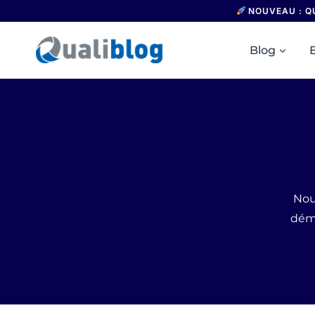
Aller
NOUVEAU : Q
au
contenu
Blog
Nou
déma