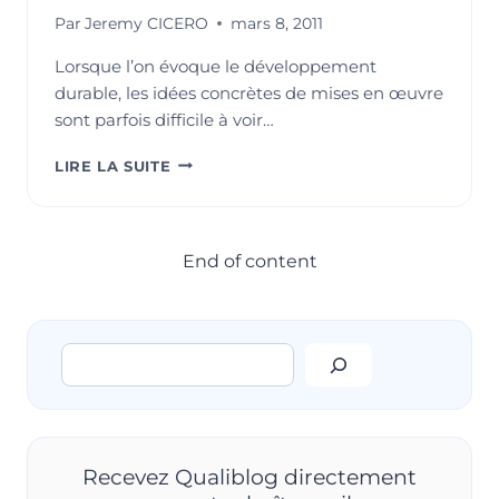
Par
Jeremy CICERO
mars 8, 2011
Lorsque l’on évoque le développement
durable, les idées concrètes de mises en œuvre
sont parfois difficile à voir…
L’ÉPARGNE
LIRE LA SUITE
SOLIDAIRE,
UNE
FAÇON
CONCRÈTE
End of content
DE
S’INSCRIRE
DANS
LE
Rechercher
DÉVELOPPEMENT
DURABLE
Recevez Qualiblog directement