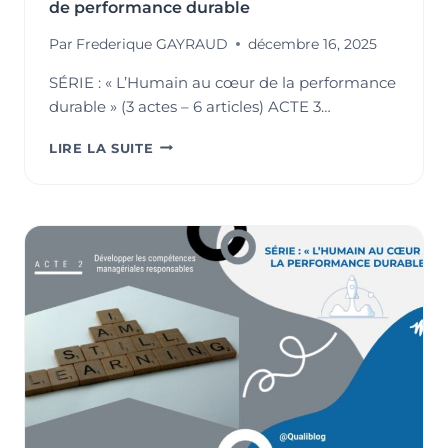
de performance durable
Par
Frederique GAYRAUD
décembre 16, 2025
SÉRIE : « L’Humain au cœur de la performance
durable » (3 actes – 6 articles) ACTE 3…
DU
LIRE LA SUITE
BIEN-
ÊTRE
AU
BIEN-
FAIRE
:
LA
QVCT,
LEVIER
DE
PERFORMANCE
DURABLE