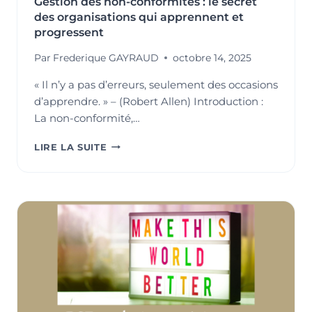
Gestion des non-conformités : le secret
des organisations qui apprennent et
progressent
Par
Frederique GAYRAUD
octobre 14, 2025
« Il n’y a pas d’erreurs, seulement des occasions
d’apprendre. » – (Robert Allen) Introduction :
La non-conformité,…
GESTION
LIRE LA SUITE
DES
NON-
CONFORMITÉS
:
LE
SECRET
DES
ORGANISATIONS
QUI
APPRENNENT
ET
PROGRESSENT