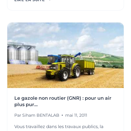
SI
LE
MONDE
ÉTAIT
UN
VILLAGE
DE
1000
HABITANTS
?
Le gazole non routier (GNR) : pour un air
plus pur…
Par
Siham BENTALAB
mai 11, 2011
Vous travaillez dans les travaux publics, la