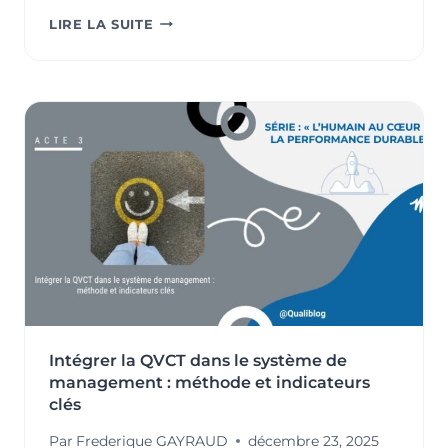
NOUVELLE
LIRE LA SUITE
ANNÉE
:
REDONNER
DU
SENS
AUX
DÉMARCHES
QSE
ET
RSE
À
L’AUBE
DES
ÉVOLUTIONS
DES
NORMES
Intégrer la QVCT dans le système de
ISO
9001
management : méthode et indicateurs
ET
clés
ISO
Par
Frederique GAYRAUD
décembre 23, 2025
14001