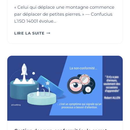
« Celui qui déplace une montagne commence
par déplacer de petites pierres. » — Confucius
L’ISO 14001 évolue…
ISO
LIRE LA SUITE
14001
:
2025,
UNE
ÉVOLUTION
STRATÉGIQUE
POUR
UN
MANAGEMENT
ENVIRONNEMENTAL
PLUS
ANCRÉ
DANS
LES
ENJEUX
ACTUELS