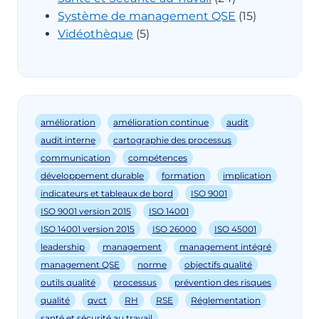
Système de management QSE
(15)
Vidéothèque
(5)
amélioration
amélioration continue
audit
audit interne
cartographie des processus
communication
compétences
développement durable
formation
implication
indicateurs et tableaux de bord
ISO 9001
ISO 9001 version 2015
ISO 14001
ISO 14001 version 2015
ISO 26000
ISO 45001
leadership
management
management intégré
management QSE
norme
objectifs qualité
outils qualité
processus
prévention des risques
qualité
qvct
RH
RSE
Réglementation
santé et sécurité au travail