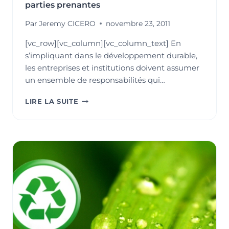
parties prenantes
Par
Jeremy CICERO
novembre 23, 2011
[vc_row][vc_column][vc_column_text] En
s’impliquant dans le développement durable,
les entreprises et institutions doivent assumer
un ensemble de responsabilités qui…
DÉVELOPPEMENT
LIRE LA SUITE
DURABLE
:
UN
GUIDE
SUR
L’ENGAGEMENT
DES
ENTREPRISES
AVEC
LEURS
PARTIES
PRENANTES