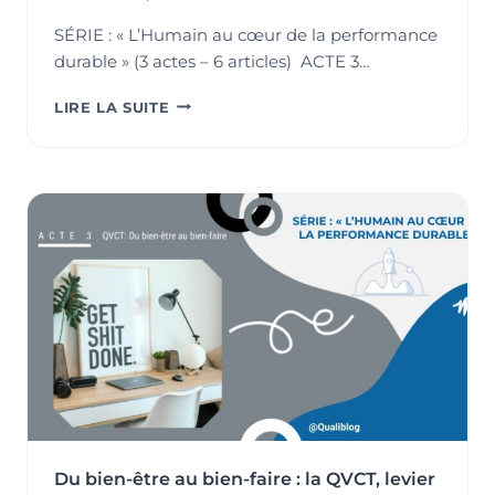
SÉRIE : « L’Humain au cœur de la performance
durable » (3 actes – 6 articles) ACTE 3…
INTÉGRER
LIRE LA SUITE
LA
QVCT
DANS
LE
SYSTÈME
DE
MANAGEMENT
:
MÉTHODE
ET
INDICATEURS
CLÉS
Du bien-être au bien-faire : la QVCT, levier