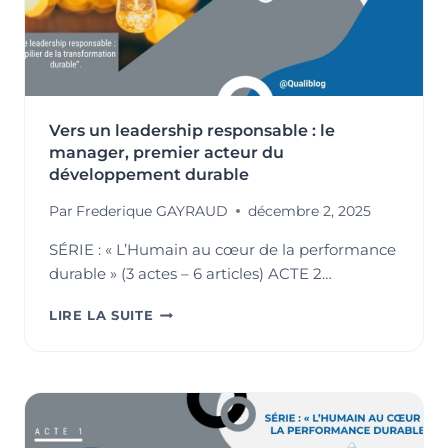
FORMATION
ET
L’ÉVALUATION
DES
MANAGERS
Vers un leadership responsable : le
manager, premier acteur du
développement durable
Par
Frederique GAYRAUD
décembre 2, 2025
SÉRIE : « L’Humain au cœur de la performance
durable » (3 actes – 6 articles) ACTE 2…
VERS
LIRE LA SUITE
UN
LEADERSHIP
RESPONSABLE
:
LE
MANAGER,