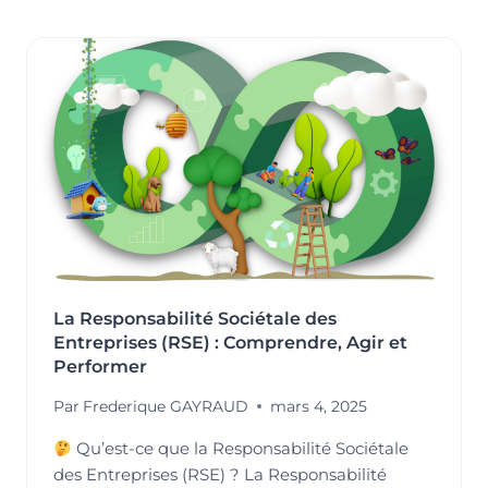
COLLABORATEURS
AUX
ENJEUX
ENVIRONNEMENTAUX
:
UN
LEVIER
POUR
ALLIER
PERFORMANCE
ET
PROTECTION
DE
NOTRE
La Responsabilité Sociétale des
PLANÈTE
Entreprises (RSE) : Comprendre, Agir et
Performer
Par
Frederique GAYRAUD
mars 4, 2025
Qu’est-ce que la Responsabilité Sociétale
des Entreprises (RSE) ? La Responsabilité