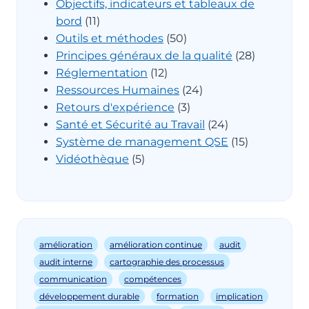
Objectifs, indicateurs et tableaux de
bord
(11)
Outils et méthodes
(50)
Principes généraux de la qualité
(28)
Réglementation
(12)
Ressources Humaines
(24)
Retours d'expérience
(3)
Santé et Sécurité au Travail
(24)
Système de management QSE
(15)
Vidéothèque
(5)
amélioration
amélioration continue
audit
audit interne
cartographie des processus
communication
compétences
développement durable
formation
implication