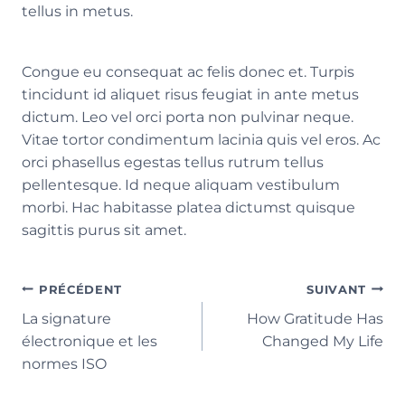
tellus in metus.
Congue eu consequat ac felis donec et. Turpis
tincidunt id aliquet risus feugiat in ante metus
dictum. Leo vel orci porta non pulvinar neque.
Vitae tortor condimentum lacinia quis vel eros. Ac
orci phasellus egestas tellus rutrum tellus
pellentesque. Id neque aliquam vestibulum
morbi. Hac habitasse platea dictumst quisque
sagittis purus sit amet.
Navigation
PRÉCÉDENT
SUIVANT
La signature
How Gratitude Has
de
électronique et les
Changed My Life
l’article
normes ISO