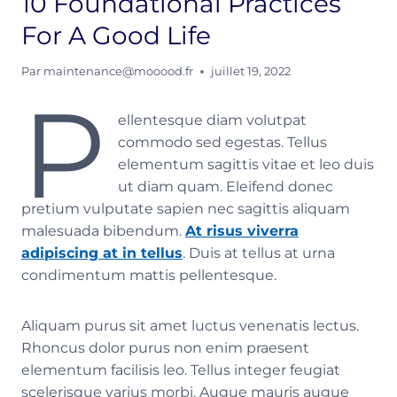
10 Foundational Practices
For A Good Life
Par
maintenance@mooood.fr
juillet 19, 2022
P
ellentesque diam volutpat
commodo sed egestas. Tellus
elementum sagittis vitae et leo duis
ut diam quam. Eleifend donec
pretium vulputate sapien nec sagittis aliquam
malesuada bibendum.
At risus viverra
adipiscing at in tellus
. Duis at tellus at urna
condimentum mattis pellentesque.
Aliquam purus sit amet luctus venenatis lectus.
Rhoncus dolor purus non enim praesent
elementum facilisis leo. Tellus integer feugiat
scelerisque varius morbi. Augue mauris augue