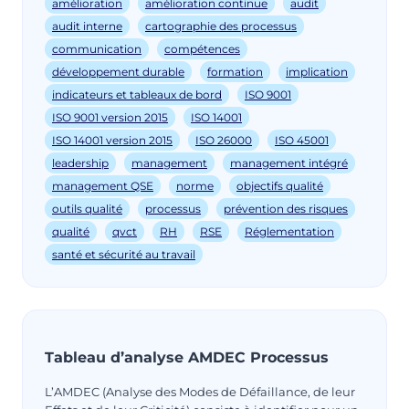
amélioration
amélioration continue
audit
audit interne
cartographie des processus
communication
compétences
développement durable
formation
implication
indicateurs et tableaux de bord
ISO 9001
ISO 9001 version 2015
ISO 14001
ISO 14001 version 2015
ISO 26000
ISO 45001
leadership
management
management intégré
management QSE
norme
objectifs qualité
outils qualité
processus
prévention des risques
qualité
qvct
RH
RSE
Réglementation
santé et sécurité au travail
Tableau d’analyse AMDEC Processus
L’AMDEC (Analyse des Modes de Défaillance, de leur