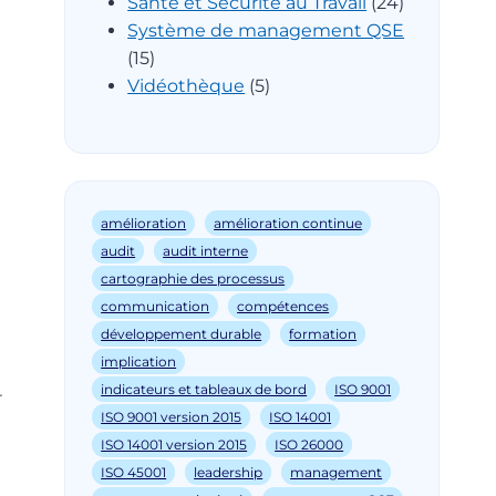
Santé et Sécurité au Travail
(24)
Système de management QSE
(15)
Vidéothèque
(5)
e
amélioration
amélioration continue
audit
audit interne
cartographie des processus
communication
compétences
développement durable
formation
implication
indicateurs et tableaux de bord
ISO 9001
r
ISO 9001 version 2015
ISO 14001
ISO 14001 version 2015
ISO 26000
ISO 45001
leadership
management