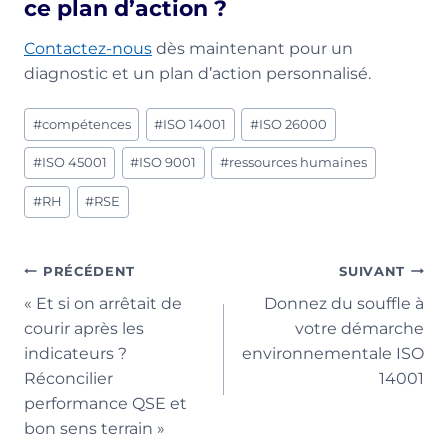
ce plan d’action ?
Contactez-nous
dès maintenant pour un
diagnostic et un plan d’action personnalisé.
Étiquettes
#
compétences
#
ISO 14001
#
ISO 26000
de
la
#
ISO 45001
#
ISO 9001
#
ressources humaines
publication :
#
RH
#
RSE
Navigation
PRÉCÉDENT
SUIVANT
« Et si on arrêtait de
Donnez du souffle à
de
courir après les
votre démarche
l’article
indicateurs ?
environnementale ISO
Réconcilier
14001
performance QSE et
bon sens terrain »