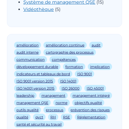
Système de management QSE
(15)
Vidéothèque
(5)
amélioration
amélioration continue
audit
audit interne
cartographie des processus
communication
compétences
développement durable
formation
implication
indicateurs et tableaux de bord
ISO 9001
ISO 9001 version 2015
ISO 14001
ISO 14001 version 2015
ISO 26000
ISO 45001
leadership
management
management intégré
management QSE
norme
objectifs qualité
outils qualité
processus
prévention des risques
qualité
qvct
RH
RSE
Réglementation
santé et sécurité au travail