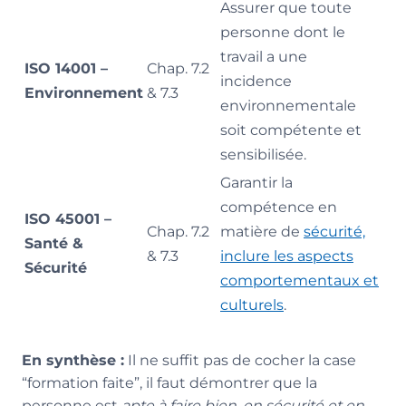
Assurer que toute
personne dont le
travail a une
ISO 14001 –
Chap. 7.2
incidence
Environnement
& 7.3
environnementale
soit compétente et
sensibilisée.
Garantir la
compétence en
ISO 45001 –
Chap. 7.2
matière de
sécurité,
Santé &
& 7.3
inclure les aspects
Sécurité
comportementaux et
culturels
.
En synthèse :
Il ne suffit pas de cocher la case
“formation faite”, il faut démontrer que la
personne est
apte à faire bien, en sécurité et en