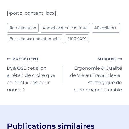
[/porto_content_box]
Étiquettes
#
amélioration
#
amélioration continue
#
Excellence
de
la
#
excellence opérationnelle
#
ISO 9001
publication :
Navigation
PRÉCÉDENT
SUIVANT
IA & QSE : et si on
Ergonomie & Qualité
de
arrêtait de croire que
de Vie au Travail : levier
l’article
ce n’est « pas pour
stratégique de
nous » ?
performance durable
Publications similaires