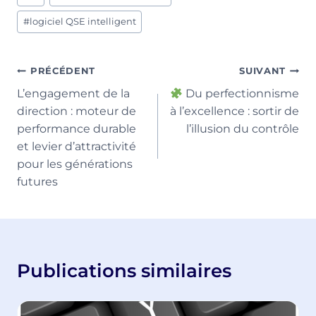
de
la
#
logiciel QSE intelligent
publication :
Navigation
PRÉCÉDENT
SUIVANT
L’engagement de la
Du perfectionnisme
de
direction : moteur de
à l’excellence : sortir de
l’article
performance durable
l’illusion du contrôle
et levier d’attractivité
pour les générations
futures
Publications similaires