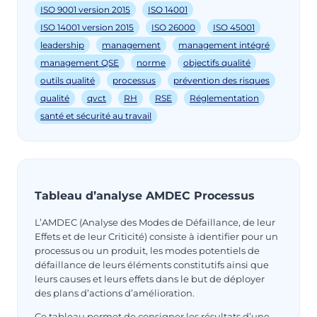
ISO 9001 version 2015
ISO 14001
ISO 14001 version 2015
ISO 26000
ISO 45001
leadership
management
management intégré
management QSE
norme
objectifs qualité
outils qualité
processus
prévention des risques
qualité
qvct
RH
RSE
Réglementation
santé et sécurité au travail
Tableau d’analyse AMDEC Processus
L’AMDEC (Analyse des Modes de Défaillance, de leur
Effets et de leur Criticité) consiste à identifier pour un
processus ou un produit, les modes potentiels de
défaillance de leurs éléments constitutifs ainsi que
leurs causes et leurs effets dans le but de déployer
des plans d’actions d’amélioration.
Ce tableau permet de consigner les résultats d’une