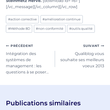
Steinmetz Hervé.
[download id= »61″]
[/vc_message][/vc_column][/vc_row]
Étiquettes
#
action corrective
#
amélioration continue
de
la
#
Méthode 8D
#
non-conformité
#
outils qualité
publication :
Navigation
PRÉCÉDENT
SUIVANT
Intégration des
Qualiblog vous
de
systèmes de
souhaite ses meilleurs
l’article
management : les
voeux 2013
questions à se poser…
Publications similaires