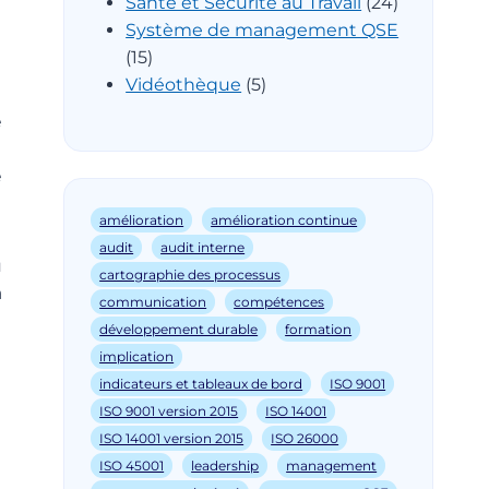
Santé et Sécurité au Travail
(24)
Système de management QSE
(15)
Vidéothèque
(5)
e
e
amélioration
amélioration continue
audit
audit interne
u
cartographie des processus
a
communication
compétences
développement durable
formation
implication
indicateurs et tableaux de bord
ISO 9001
ISO 9001 version 2015
ISO 14001
ISO 14001 version 2015
ISO 26000
ISO 45001
leadership
management