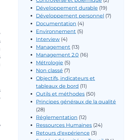
Controverse et polémique
(2)
Développement durable
(19)
Développement personnel
(7)
Documentation
(4)
Environnement
(5)
e
Interview
(4)
s
Management
(13)
u
Management 2.0
(16)
s
Métrologie
(5)
u
Non classé
(7)
Objectifs, indicateurs et
tableaux de bord
(11)
s
Outils et méthodes
(50)
e
Principes généraux de la qualité
(28)
Réglementation
(12)
,
Ressources Humaines
(24)
Retours d'expérience
(3)