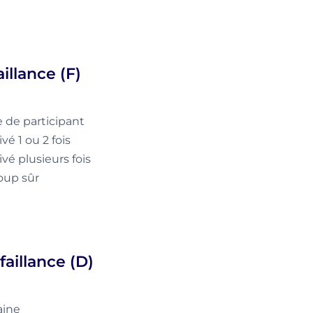
illance (F)
 de participant
ivé 1 ou 2 fois
ivé plusieurs fois
coup sûr
faillance (D)
aine