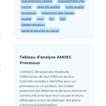
management intégré
management QSE
norme
objectifs qualité
outils qualité
processus
prévention des risques
qualité
qvct
RH
RSE
Réglementation
santé et sécurité au travail
s
x
Tableau d’analyse AMDEC
e
Processus
e
§
L’AMDEC (Analyse des Modes de
Défaillance, de leur Effets et de leur
Criticité) consiste à identifier pour un
processus ou un produit, les modes
potentiels de défaillance de leurs éléments
constitutifs ainsi que leurs causes et leurs
effets dans le but de déployer des plans
d’actions d’amélioration.