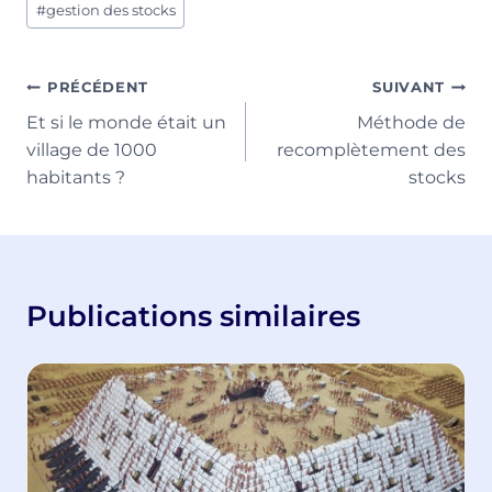
#
gestion des stocks
de
la
publication :
Navigation
PRÉCÉDENT
SUIVANT
Et si le monde était un
Méthode de
de
village de 1000
recomplètement des
l’article
habitants ?
stocks
Publications similaires