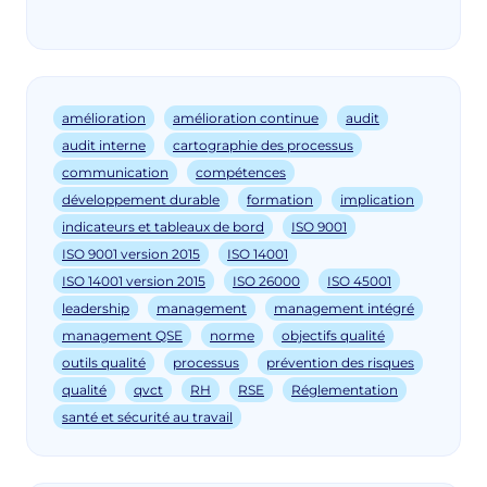
amélioration
amélioration continue
audit
audit interne
cartographie des processus
communication
compétences
développement durable
formation
implication
indicateurs et tableaux de bord
ISO 9001
ISO 9001 version 2015
ISO 14001
ISO 14001 version 2015
ISO 26000
ISO 45001
leadership
management
management intégré
management QSE
norme
objectifs qualité
outils qualité
processus
prévention des risques
qualité
qvct
RH
RSE
Réglementation
santé et sécurité au travail