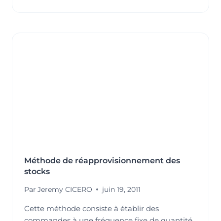
DE
RECOMPLÈTEMENT
DES
STOCKS
Méthode de réapprovisionnement des
stocks
Par
Jeremy CICERO
juin 19, 2011
Cette méthode consiste à établir des
commandes à une fréquence fixe de quantité