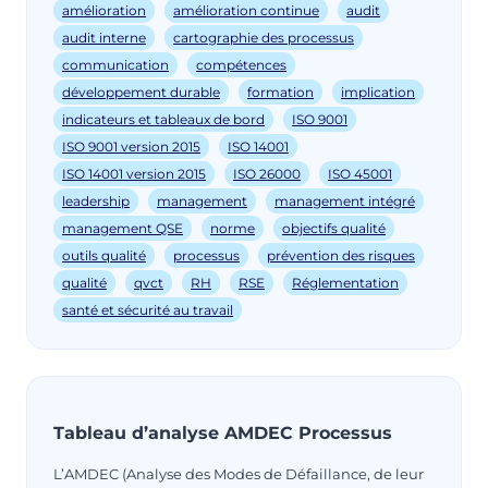
amélioration
amélioration continue
audit
audit interne
cartographie des processus
communication
compétences
développement durable
formation
implication
indicateurs et tableaux de bord
ISO 9001
ISO 9001 version 2015
ISO 14001
ISO 14001 version 2015
ISO 26000
ISO 45001
leadership
management
management intégré
management QSE
norme
objectifs qualité
outils qualité
processus
prévention des risques
qualité
qvct
RH
RSE
Réglementation
santé et sécurité au travail
Tableau d’analyse AMDEC Processus
L’AMDEC (Analyse des Modes de Défaillance, de leur