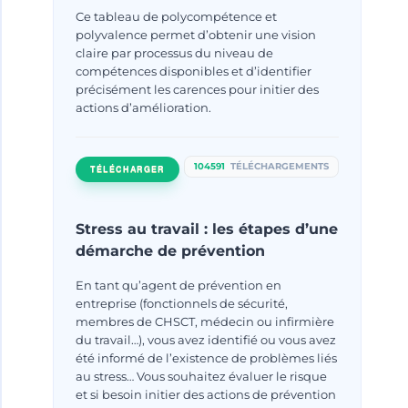
Ce tableau de polycompétence et
polyvalence permet d’obtenir une vision
claire par processus du niveau de
compétences disponibles et d’identifier
précisément les carences pour initier des
actions d’amélioration.
104591
TÉLÉCHARGEMENTS
TÉLÉCHARGER
La culture santé et sécurité au
Stress au travail : les étapes d’une
travail : levier
démarche de prévention
d’épanouissement et de
En tant qu’agent de prévention en
performance
entreprise (fonctionnels de sécurité,
membres de CHSCT, médecin ou infirmière
Par
Frederique GAYRAUD
mars 18, 2025
du travail…), vous avez identifié ou vous avez
été informé de l’existence de problèmes liés
au stress… Vous souhaitez évaluer le risque
et si besoin initier des actions de prévention