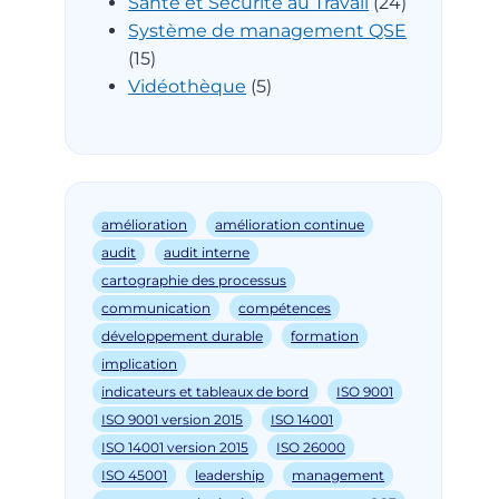
Santé et Sécurité au Travail
(24)
Système de management QSE
(15)
Vidéothèque
(5)
amélioration
amélioration continue
audit
audit interne
cartographie des processus
communication
compétences
développement durable
formation
implication
indicateurs et tableaux de bord
ISO 9001
ISO 9001 version 2015
ISO 14001
ISO 14001 version 2015
ISO 26000
ISO 45001
leadership
management