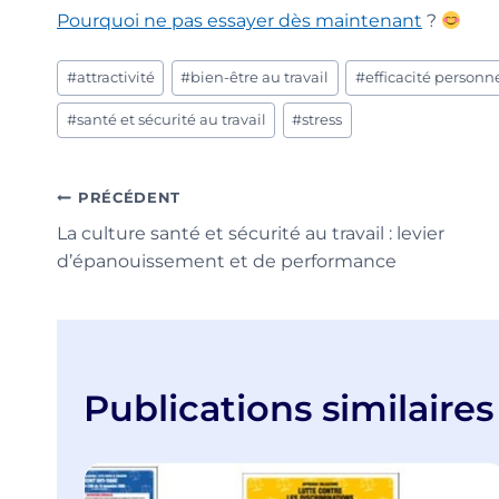
Pourquoi ne pas essayer dès maintenant
?
Étiquettes
#
attractivité
#
bien-être au travail
#
efficacité personn
de
la
#
santé et sécurité au travail
#
stress
publication :
Navigation
PRÉCÉDENT
La culture santé et sécurité au travail : levier
de
d’épanouissement et de performance
l’article
Publications similaires