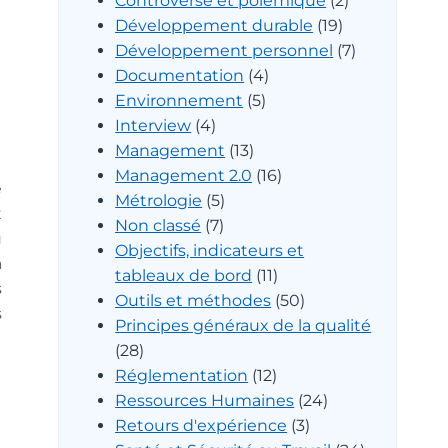
Controverse et polémique
(2)
Développement durable
(19)
Développement personnel
(7)
Documentation
(4)
Environnement
(5)
Interview
(4)
Management
(13)
Management 2.0
(16)
e
Métrologie
(5)
t
Non classé
(7)
u
Objectifs, indicateurs et
a
tableaux de bord
(11)
s
Outils et méthodes
(50)
s
Principes généraux de la qualité
(28)
Réglementation
(12)
Ressources Humaines
(24)
Retours d'expérience
(3)