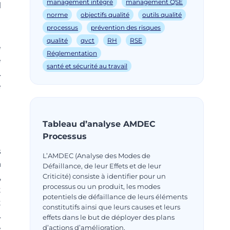
management intégré
management QSE
l
norme
objectifs qualité
outils qualité
processus
prévention des risques
qualité
qvct
RH
RSE
e
Réglementation
e
santé et sécurité au travail
.
e
Tableau d’analyse AMDEC
Processus
s
L’AMDEC (Analyse des Modes de
a
Défaillance, de leur Effets et de leur
Criticité) consiste à identifier pour un
,
processus ou un produit, les modes
t
potentiels de défaillance de leurs éléments
t
constitutifs ainsi que leurs causes et leurs
.
effets dans le but de déployer des plans
d’actions d’amélioration.
e