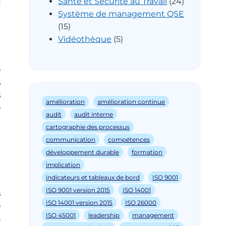
Santé et Sécurité au Travail
(24)
u
Système de management QSE
(15)
Vidéothèque
(5)
é
s
s
amélioration
amélioration continue
e
audit
audit interne
cartographie des processus
communication
compétences
U
développement durable
formation
implication
indicateurs et tableaux de bord
ISO 9001
ISO 9001 version 2015
ISO 14001
s
ISO 14001 version 2015
ISO 26000
e
ISO 45001
leadership
management
n