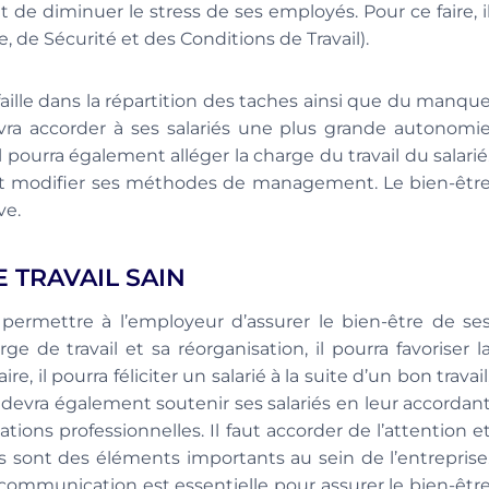
e diminuer le stress de ses employés. Pour ce faire, i
, de Sécurité et des Conditions de Travail).
faille dans la répartition des taches ainsi que du manqu
vra accorder à ses salariés une plus grande autonomi
 Il pourra également alléger la charge du travail du salarié
il et modifier ses méthodes de management. Le bien-êtr
ve.
 TRAVAIL SAIN
permettre à l’employeur d’assurer le bien-être de se
ge de travail et sa réorganisation, il pourra favoriser l
re, il pourra féliciter un salarié à la suite d’un bon travail
 devra également soutenir ses salariés en leur accordan
ions professionnelles. Il faut accorder de l’attention e
’ils sont des éléments importants au sein de l’entreprise
 communication est essentielle pour assurer le bien-êtr