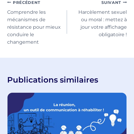
publication :
Navigation
PRÉCÉDENT
SUIVANT
Comprendre les
Harcèlement sexuel
de
mécanismes de
ou moral : mettez à
l’article
résistance pour mieux
jour votre affichage
conduire le
obligatoire !
changement
Publications similaires