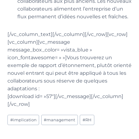
collaborateurs aux plus anciens. Les nouveaux
collaborateurs alimentent l’entreprise d’un
flux permanent d’idées nouvelles et fraîches.
[/vc_column_text][/vc_column][/vc_row][vc_row]
[vc_column][vc_message
message_box_color= »vista_blue »
icon_fontawesome= » »]Vous trouverez un
exemple de rapport d’étonnement, plutôt orienté
nouvel entrant qui peut être appliqué à tous les
collaborateurs sous réserve de quelques
adaptations :
[download id= »57″][/vc_message][/vc_column]
[/vc_row]
Étiquettes
#
implication
#
management
#
RH
de
la