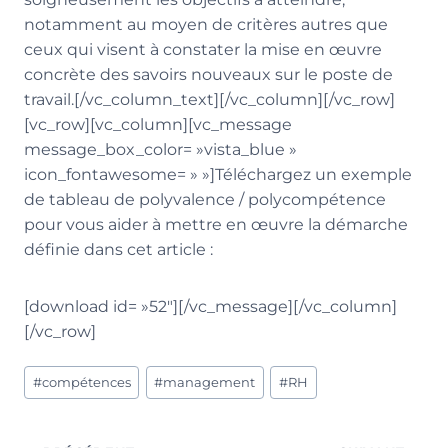
notamment au moyen de critères autres que
ceux qui visent à constater la mise en œuvre
concrète des savoirs nouveaux sur le poste de
travail.[/vc_column_text][/vc_column][/vc_row]
[vc_row][vc_column][vc_message
message_box_color= »vista_blue »
icon_fontawesome= » »]Téléchargez un exemple
de tableau de polyvalence / polycompétence
pour vous aider à mettre en œuvre la démarche
définie dans cet article :
[download id= »52″][/vc_message][/vc_column]
[/vc_row]
Étiquettes
#
compétences
#
management
#
RH
de
la
publication :