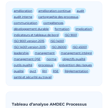
amélioration
amélioration continue
audit
audit interne
cartographie des processus
communication
compétences
développement durable
formation
implication
indicateurs et tableaux de bord
ISO 9001
ISO 9001 version 2015
ISO 14001
ISO 14001 version 2015
ISO 26000
ISO 45001
leadership
management
management intégré
management QSE
norme
objectifs qualité
outils qualité
processus
prévention des risques
qualité
qvct
RH
RSE
Réglementation
santé et sécurité au travail
Tableau d’analyse AMDEC Processus