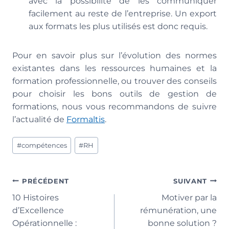
avec la possibilité de les communiquer
facilement au reste de l’entreprise. Un export
aux formats les plus utilisés est donc requis.
Pour en savoir plus sur l’évolution des normes
existantes dans les ressources humaines et la
formation professionnelle, ou trouver des conseils
pour choisir les bons outils de gestion de
formations, nous vous recommandons de suivre
l’actualité de
Formaltis
.
Étiquettes
#
compétences
#
RH
de
la
publication :
Navigation
PRÉCÉDENT
SUIVANT
10 Histoires
Motiver par la
de
d’Excellence
rémunération, une
l’article
Opérationnelle :
bonne solution ?