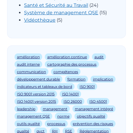
Santé et Sécurité au Travail
(24)
Système de management QSE
(15)
Vidéothèque
(5)
amélioration
amélioration continue
audit
audit interne
cartographie des processus
communication
compétences
développement durable
formation
implication
indicateurs et tableaux de bord
ISO 9001
ISO 9001 version 2015
ISO 14001
ISO 14001 version 2015
ISO 26000
ISO 45001
leadership
management
management intégré
management QSE
norme
objectifs qualité
outils qualité
processus
prévention des risques
qualité
qvct
RH
RSE
Réglementation