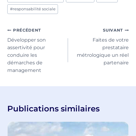
de
la
#
responsabilité sociale
publication :
Navigation
PRÉCÉDENT
SUIVANT
Développer son
Faites de votre
de
assertivité pour
prestataire
l’article
conduire les
métrologique un réel
démarches de
partenaire
management
Publications similaires