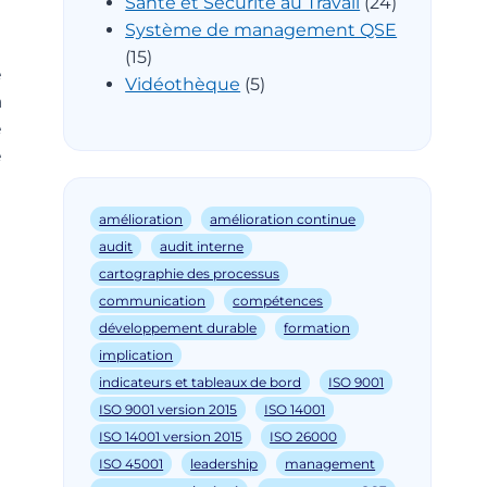
Santé et Sécurité au Travail
(24)
Système de management QSE
(15)
e
Vidéothèque
(5)
à
e
e
amélioration
amélioration continue
audit
audit interne
cartographie des processus
communication
compétences
développement durable
formation
implication
indicateurs et tableaux de bord
ISO 9001
ISO 9001 version 2015
ISO 14001
ISO 14001 version 2015
ISO 26000
ISO 45001
leadership
management