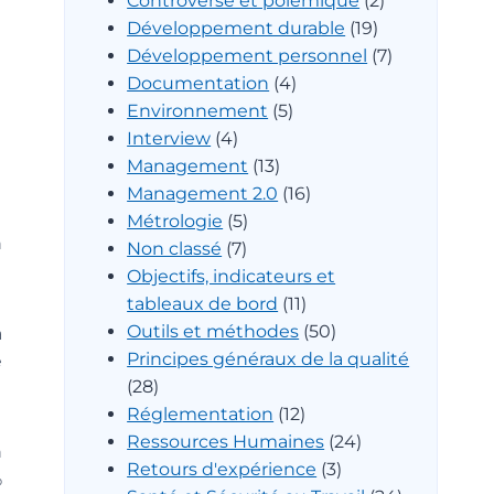
Controverse et polémique
(2)
Développement durable
(19)
Développement personnel
(7)
Documentation
(4)
Environnement
(5)
Interview
(4)
Management
(13)
Management 2.0
(16)
Métrologie
(5)
n
Non classé
(7)
Objectifs, indicateurs et
tableaux de bord
(11)
Outils et méthodes
(50)
a
Principes généraux de la qualité
e
(28)
Réglementation
(12)
Ressources Humaines
(24)
n
Retours d'expérience
(3)
%