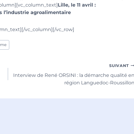
column][vc_column_text]
Lille, le 11 avril :
s l’industrie agroalimentaire
umn_text][/vc_column][/vc_row]
rme
SUIVANT
Interview de René ORSINI : la démarche qualité e
région Languedoc-Roussillo