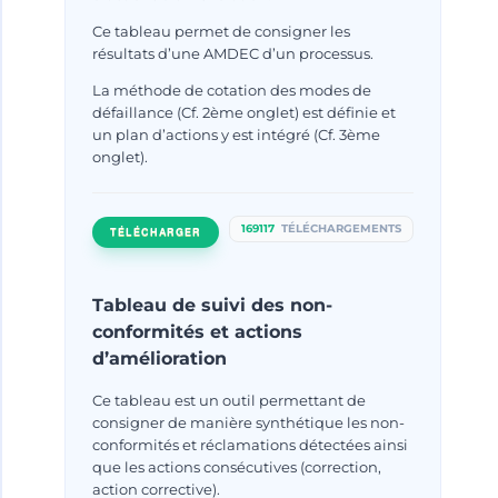
Ce tableau permet de consigner les
résultats d’une AMDEC d’un processus.
La méthode de cotation des modes de
défaillance (Cf. 2ème onglet) est définie et
un plan d’actions y est intégré (Cf. 3ème
onglet).
169117
TÉLÉCHARGEMENTS
TÉLÉCHARGER
Evolution de la norme ISO
Tableau de suivi des non-
9001 : retour sur les résultats
conformités et actions
d’amélioration
de l’enquête mondiale ISO
Survey
Ce tableau est un outil permettant de
consigner de manière synthétique les non-
Par
Jeremy CICERO
novembre 24, 2011
conformités et réclamations détectées ainsi
que les actions consécutives (correction,
action corrective).