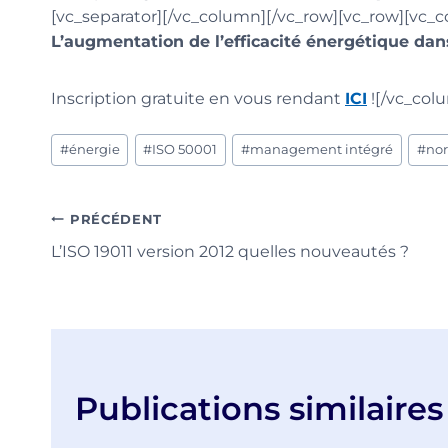
[vc_separator][/vc_column][/vc_row][vc_row][vc_
L’augmentation de l’efficacité énergétique dan
Inscription gratuite en vous rendant
ICI
![/vc_col
Étiquettes
#
énergie
#
ISO 50001
#
management intégré
#
no
de
la
publication :
Navigation
PRÉCÉDENT
L’ISO 19011 version 2012 quelles nouveautés ?
de
l’article
Publications similaires