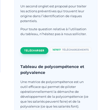
ISO 26000 de l’AFNOR
Un second onglet est proposé pour traiter
les actions préventives qui trouvent leur
Par
Jeremy CICERO
janvier 8, 2011
origine dans l’identification de risques
potentiels.
Pour toute question relative à l’utilisation
du tableau, n’hésitez pas à nous solliciter.
167817
TÉLÉCHARGEMENTS
TÉLÉCHARGER
Tableau de polycompétence et
polyvalence
Une matrice de polycompétence est un
outil efficace qui permet de piloter
opérationnellement la démarche de
développement de la polycompétence (ce
que les salariés peuvent faire) et de la
polyvalence (ce que les salariés font).