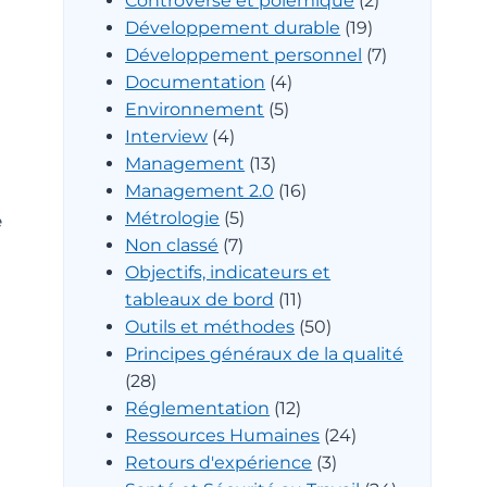
Controverse et polémique
(2)
Développement durable
(19)
Développement personnel
(7)
Documentation
(4)
Environnement
(5)
Interview
(4)
Management
(13)
Management 2.0
(16)
Métrologie
(5)
e
Non classé
(7)
Objectifs, indicateurs et
tableaux de bord
(11)
Outils et méthodes
(50)
Principes généraux de la qualité
(28)
Réglementation
(12)
Ressources Humaines
(24)
Retours d'expérience
(3)