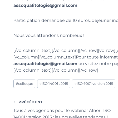
assoqualitologie@gmail.com
.
Participation demandée de 10 euros, déjeuner inc
Nous vous attendons nombreux !
[/vc_column_text][/vc_column][/vc_row][vc_row][
[vc_column][vc_column_text]Pour toute informat
assoqualitologie@gmail.com
ou visitez notre pa
[/vc_column_text][/vc_column][/vc_row]
Étiquettes
#
colloque
#
ISO 14001 : 2015
#
ISO 9001 version 2015
de
la
publication :
Navigation
PRÉCÉDENT
Tous à vos agendas pour le webinar Afnor : ISO
de
14001 version 2015 : les nouvelles tendances !