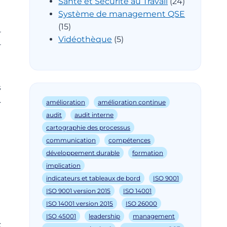
Santé et Sécurité au Travail
(24)
Système de management QSE
(15)
r
Vidéothèque
(5)
r
s
.
amélioration
amélioration continue
audit
audit interne
cartographie des processus
communication
compétences
développement durable
formation
implication
indicateurs et tableaux de bord
ISO 9001
ISO 9001 version 2015
ISO 14001
ISO 14001 version 2015
ISO 26000
ISO 45001
leadership
management
: