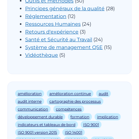
Outils et méthodes
(50)
Principes généraux de la qualité
(28)
Réglementation
(12)
Ressources Humaines
(24)
Retours d'expérience
(3)
Santé et Sécurité au Travail
(24)
Système de management QSE
(15)
Vidéothèque
(5)
amélioration
amélioration continue
audit
audit interne
cartographie des processus
communication
compétences
développement durable
formation
implication
indicateurs et tableaux de bord
ISO 9001
ISO 9001 version 2015
ISO 14001