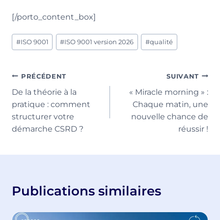
[/porto_content_box]
Étiquettes
#
ISO 9001
#
ISO 9001 version 2026
#
qualité
de
la
publication :
Navigation
PRÉCÉDENT
SUIVANT
De la théorie à la
« Miracle morning » :
de
pratique : comment
Chaque matin, une
l’article
structurer votre
nouvelle chance de
démarche CSRD ?
réussir !
Publications similaires