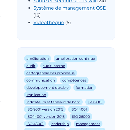
Santé et Sécurité au Travail
(24)
Système de management QSE
(15)
s
Vidéothèque
(5)
amélioration
amélioration continue
audit
audit interne
e
cartographie des processus
»
communication
compétences
développement durable
formation
e
implication
,
indicateurs et tableaux de bord
ISO 9001
ISO 9001 version 2015
ISO 14001
x
ISO 14001 version 2015
ISO 26000
ISO 45001
leadership
management
t