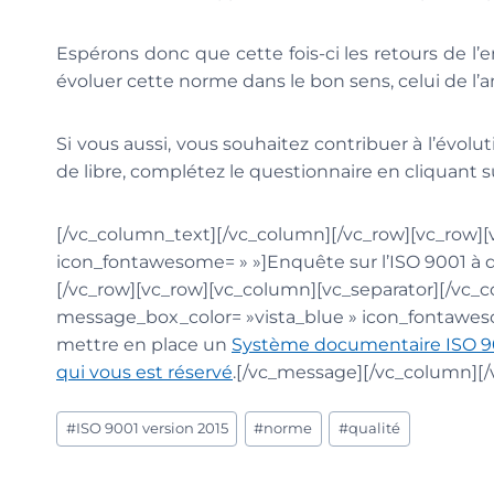
Espérons donc que cette fois-ci les retours de l
évoluer cette norme dans le bon sens, celui de l’a
Si vous aussi, vous souhaitez contribuer à l’évol
de libre, complétez le questionnaire en cliquant s
[/vc_column_text][/vc_column][/vc_row][vc_row
icon_fontawesome= » »]Enquête sur l’ISO 9001 à d
[/vc_row][vc_row][vc_column][vc_separator][/vc
message_box_color= »vista_blue » icon_fontawes
mettre en place un
Système documentaire ISO 9
qui vous est réservé
.[/vc_message][/vc_column][/
Étiquettes
#
ISO 9001 version 2015
#
norme
#
qualité
de
la