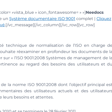
or= »vista_blue » icon_fontawesome= » »]
Needocs
ce un
Système documentaire ISO 9001
complet |
Cliquez
rvé
.[/vc_message][/vc_column][/vc_row][vc_row]
ité technique de normalisation de l’ISO en charge d
) souhaite réexaminer en profondeur les documents de l
ier sur « l’ISO 9001:2008 Systèmes de management de l
ertinence au regard des besoins des utilisateurs et d
de la norme ISO 9001:2008 dont l’objectif principal es
mentaires des utilisateurs actuels et des utilisateur
 leurs besoins et attentes.
 2010 et se terminera le 28 février 2011.