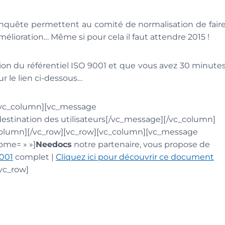
’enquête permettent au comité de normalisation de fair
mélioration… Même si pour cela il faut attendre 2015 !
ution du référentiel ISO 9001 et que vous avez 30 minute
ur le lien ci-dessous…
][vc_column][vc_message
estination des utilisateurs[/vc_message][/vc_column]
_column][/vc_row][vc_row][vc_column][vc_message
ome= » »]
Needocs
notre partenaire, vous propose de
001
complet |
Cliquez ici pour découvrir ce document
vc_row]