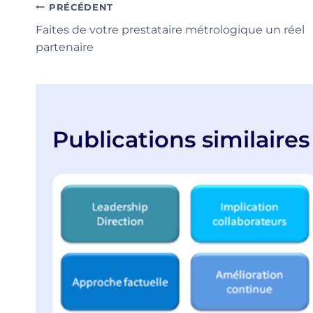
publication :
Navigation
PRÉCÉDENT
Faites de votre prestataire métrologique un réel
de
partenaire
l’article
Publications similaires