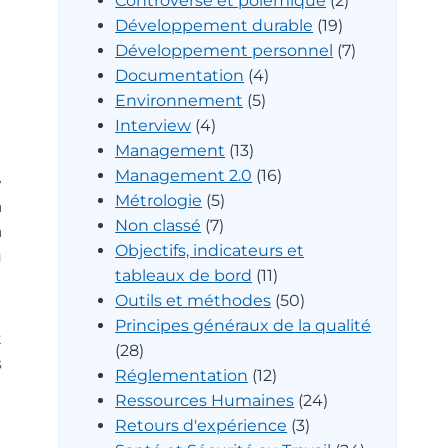
Controverse et polémique
(2)
Développement durable
(19)
Développement personnel
(7)
Documentation
(4)
Environnement
(5)
Interview
(4)
Management
(13)
Management 2.0
(16)
e
Métrologie
(5)
a
Non classé
(7)
a
Objectifs, indicateurs et
u
tableaux de bord
(11)
Outils et méthodes
(50)
Principes généraux de la qualité
t
(28)
s
Réglementation
(12)
Ressources Humaines
(24)
Retours d'expérience
(3)