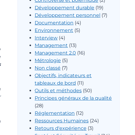
Controverse et polémique
(2)
Développement durable
(19)
Développement personnel
(7)
Documentation
(4)
Environnement
(5)
Interview
(4)
Management
(13)
e
Management 2.0
(16)
e
Métrologie
(5)
s
Non classé
(7)
Objectifs, indicateurs et
tableaux de bord
(11)
u
Outils et méthodes
(50)
r
Principes généraux de la qualité
(28)
Réglementation
(12)
Ressources Humaines
(24)
n
Retours d'expérience
(3)