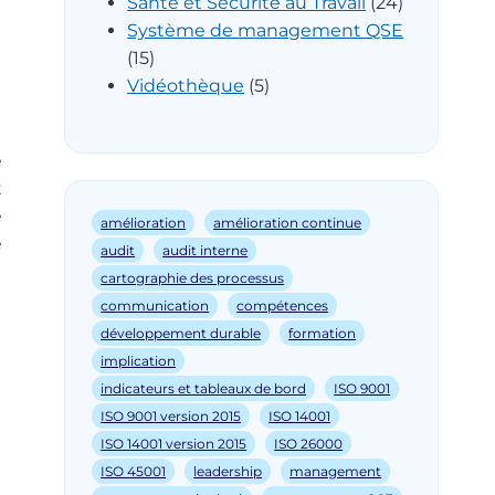
Santé et Sécurité au Travail
(24)
Système de management QSE
(15)
Vidéothèque
(5)
e
t
e
amélioration
amélioration continue
e
audit
audit interne
cartographie des processus
communication
compétences
développement durable
formation
implication
indicateurs et tableaux de bord
ISO 9001
ISO 9001 version 2015
ISO 14001
ISO 14001 version 2015
ISO 26000
ISO 45001
leadership
management