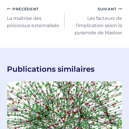
la
publication :
Navigation
PRÉCÉDENT
SUIVANT
La maîtrise des
Les facteurs de
de
processus externalisés
l’implication selon la
l’article
pyramide de Maslow
Publications similaires