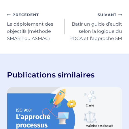
publication :
Navigation
PRÉCÉDENT
SUIVANT
Le déploiement des
Batîr un guide d’audit
de
objectifs (méthode
selon la logique du
l’article
SMART ou ASMAC)
PDCA et l’approche 5M
Publications similaires