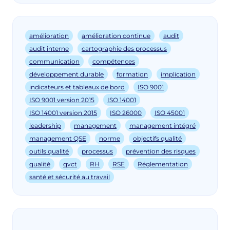
amélioration
amélioration continue
audit
audit interne
cartographie des processus
communication
compétences
développement durable
formation
implication
indicateurs et tableaux de bord
ISO 9001
ISO 9001 version 2015
ISO 14001
ISO 14001 version 2015
ISO 26000
ISO 45001
leadership
management
management intégré
management QSE
norme
objectifs qualité
outils qualité
processus
prévention des risques
qualité
qvct
RH
RSE
Réglementation
santé et sécurité au travail