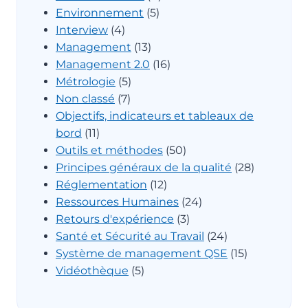
Environnement
(5)
Interview
(4)
Management
(13)
Management 2.0
(16)
Métrologie
(5)
Non classé
(7)
Objectifs, indicateurs et tableaux de
bord
(11)
Outils et méthodes
(50)
Principes généraux de la qualité
(28)
Réglementation
(12)
Ressources Humaines
(24)
Retours d'expérience
(3)
Santé et Sécurité au Travail
(24)
Système de management QSE
(15)
Vidéothèque
(5)