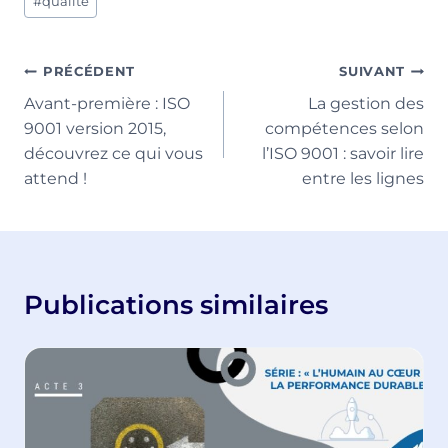
#
qualité
Navigation
PRÉCÉDENT
SUIVANT
Avant-première : ISO
La gestion des
de
9001 version 2015,
compétences selon
l’article
découvrez ce qui vous
l’ISO 9001 : savoir lire
attend !
entre les lignes
Publications similaires