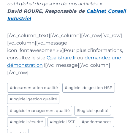
outil global de gestion de nos activités. »
David ROURE, Responsable de
Cabinet Conseil
Industriel
[/vc_column_text][/vc_column][/vc_row][vc_row]
[vc_column][vc_message
icon_fontawesome= » »]Pour plus d’informations,
consultez le site
Qualishare.fr
ou
demandez une
démonstration
![/vc_message][/vc_column]
[/vc_row]
Étiquettes
#
documentation qualité
#
logiciel de gestion HSE
de
la
#
logiciel gestion qualité
publication :
#
logiciel management qualité
#
logiciel qualité
#
logiciel sécurité
#
logiciel SST
#
performances