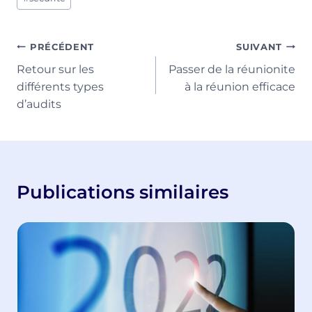
Navigation
PRÉCÉDENT
SUIVANT
Retour sur les
Passer de la réunionite
de
différents types
à la réunion efficace
l’article
d’audits
Publications similaires