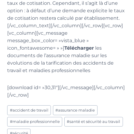
taux de cotisation. Cependant, il s’agit là d’une
option : à défaut d’une demande explicite le taux
de cotisation restera calculé par établissement.
[/vc_column_text][/vc_column][/vc_row][vc_row]
[vc_column][vc_message
message_box_color= »vista_blue »
icon_fontawesome= » »]
Télécharger
les
documents de l’assurance maladie sur les
évolutions de la tarification des accidents de
travail et maladies professionnelles
[download id= »30,31″][/vc_message][/vc_column]
[/vc_row]
Étiquettes
#
accident de travail
#
assurance maladie
de
la
#
maladie professionnelle
#
santé et sécurité au travail
publication :
#
sécurité