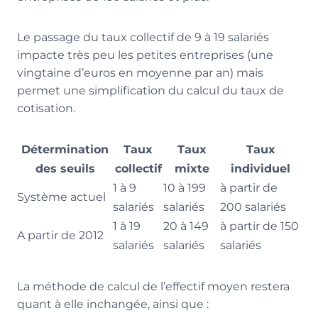
Le passage du taux collectif de 9 à 19 salariés
impacte très peu les petites entreprises (une
vingtaine d’euros en moyenne par an) mais
permet une simplification du calcul du taux de
cotisation.
Détermination
Taux
Taux
Taux
des seuils
collectif
mixte
individuel
1 à 9
10 à 199
à partir de
Système actuel
salariés
salariés
200 salariés
1 à 19
20 à 149
à partir de 150
A partir de 2012
salariés
salariés
salariés
La méthode de calcul de l’effectif moyen restera
quant à elle inchangée, ainsi que :