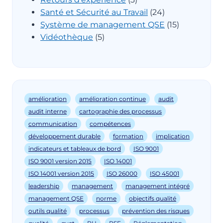
Santé et Sécurité au Travail
(24)
Système de management QSE
(15)
Vidéothèque
(5)
amélioration
amélioration continue
audit
audit interne
cartographie des processus
communication
compétences
développement durable
formation
implication
indicateurs et tableaux de bord
ISO 9001
ISO 9001 version 2015
ISO 14001
ISO 14001 version 2015
ISO 26000
ISO 45001
leadership
management
management intégré
management QSE
norme
objectifs qualité
outils qualité
processus
prévention des risques