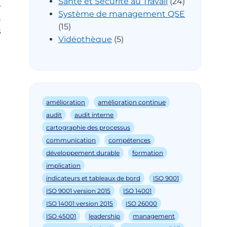
Santé et Sécurité au Travail
(24)
e
Système de management QSE
n
(15)
s
Vidéothèque
(5)
amélioration
amélioration continue
audit
audit interne
cartographie des processus
communication
compétences
développement durable
formation
implication
indicateurs et tableaux de bord
ISO 9001
ISO 9001 version 2015
ISO 14001
ISO 14001 version 2015
ISO 26000
ISO 45001
leadership
management