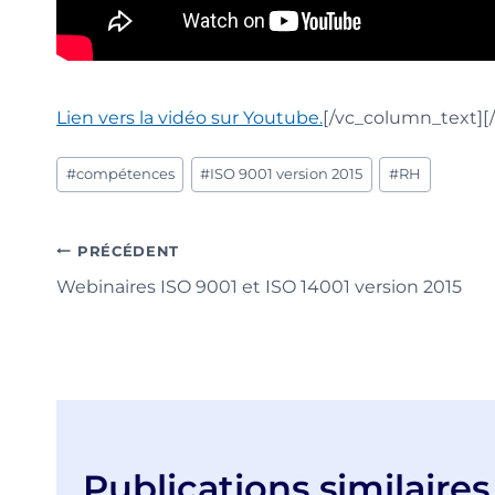
Lien vers la vidéo sur Youtube.
[/vc_column_text][
Étiquettes
#
compétences
#
ISO 9001 version 2015
#
RH
de
la
publication :
Navigation
PRÉCÉDENT
Webinaires ISO 9001 et ISO 14001 version 2015
de
l’article
Publications similaires