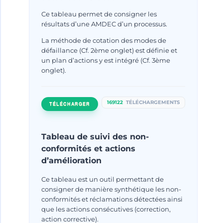
Ce tableau permet de consigner les
résultats d’une AMDEC d’un processus.
La méthode de cotation des modes de
défaillance (Cf. 2ème onglet) est définie et
un plan d’actions y est intégré (Cf. 3ème
onglet).
169122
TÉLÉCHARGEMENTS
TÉLÉCHARGER
Tableau de suivi des non-
conformités et actions
La démarche qualité stimule
d’amélioration
l’innovation des entreprises :
c’est prouvé !
Ce tableau est un outil permettant de
consigner de manière synthétique les non-
conformités et réclamations détectées ainsi
Par
Jeremy CICERO
avril 9, 2012
que les actions consécutives (correction,
action corrective).