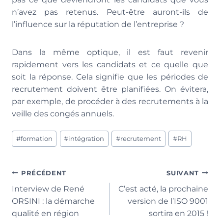
n’avez pas retenus. Peut-être auront-ils de
l’influence sur la réputation de l’entreprise ?
Dans la même optique, il est faut revenir
rapidement vers les candidats et ce quelle que
soit la réponse. Cela signifie que les périodes de
recrutement doivent être planifiées. On évitera,
par exemple, de procéder à des recrutements à la
veille des congés annuels.
Étiquettes
#
formation
#
intégration
#
recrutement
#
RH
de
la
publication :
Navigation
PRÉCÉDENT
SUIVANT
Interview de René
C’est acté, la prochaine
de
ORSINI : la démarche
version de l’ISO 9001
l’article
qualité en région
sortira en 2015 !