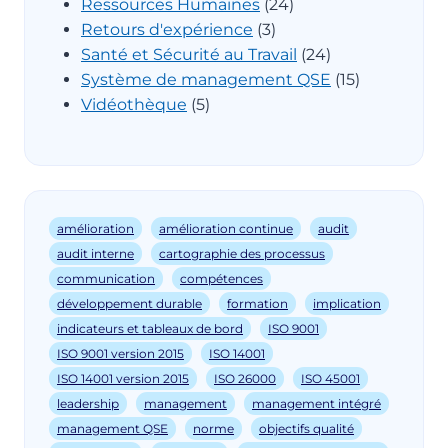
Ressources Humaines
(24)
Retours d'expérience
(3)
Santé et Sécurité au Travail
(24)
Système de management QSE
(15)
Vidéothèque
(5)
amélioration
amélioration continue
audit
audit interne
cartographie des processus
communication
compétences
développement durable
formation
implication
indicateurs et tableaux de bord
ISO 9001
ISO 9001 version 2015
ISO 14001
ISO 14001 version 2015
ISO 26000
ISO 45001
leadership
management
management intégré
management QSE
norme
objectifs qualité