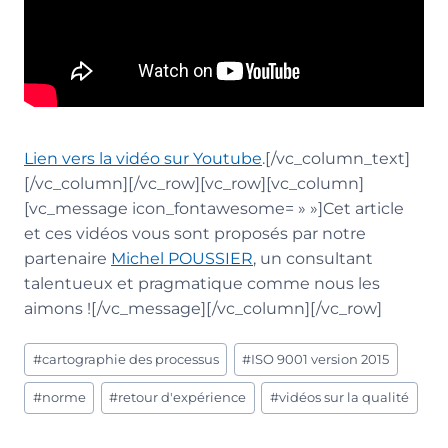
Lien vers la vidéo sur Youtube
.[/vc_column_text]
[/vc_column][/vc_row][vc_row][vc_column]
[vc_message icon_fontawesome= » »]Cet article
et ces vidéos vous sont proposés par notre
partenaire
Michel POUSSIER
, un consultant
talentueux et pragmatique comme nous les
aimons ![/vc_message][/vc_column][/vc_row]
Étiquettes
#
cartographie des processus
#
ISO 9001 version 2015
de
la
#
norme
#
retour d'expérience
#
vidéos sur la qualité
publication :