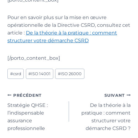
Pour en savoir plus sur la mise en œuvre
opérationnelle de la Directive CSRD, consultez cet
article :
De la théorie à la pratique : comment
structurer votre démarche CSRD
[/porto_content_box]
Étiquettes
#
csrd
#
ISO 14001
#
ISO 26000
de
la
publication :
Navigation
PRÉCÉDENT
SUIVANT
Stratégie QHSE :
De la théorie à la
de
l’indispensable
pratique : comment
l’article
assurance
structurer votre
professionnelle
démarche CSRD ?