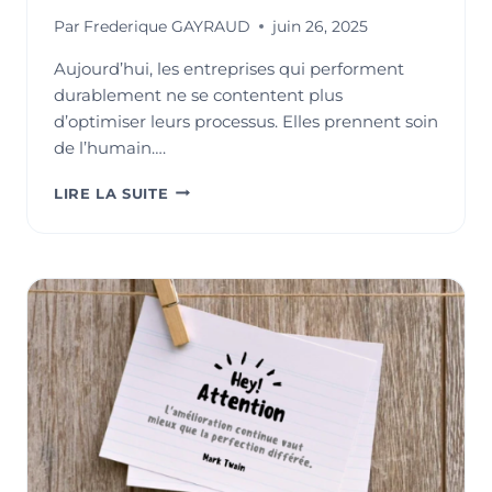
Par
Frederique GAYRAUD
juin 26, 2025
Aujourd’hui, les entreprises qui performent
durablement ne se contentent plus
d’optimiser leurs processus. Elles prennent soin
de l’humain….
ERGONOMIE
LIRE LA SUITE
&
QUALITÉ
DE
VIE
AU
TRAVAIL
:
LEVIER
STRATÉGIQUE
DE
PERFORMANCE
DURABLE