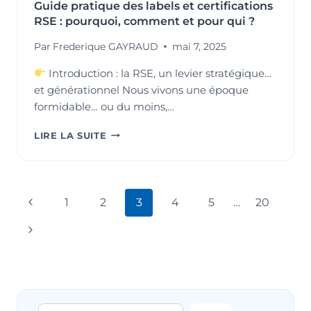
Guide pratique des labels et certifications
RSE : pourquoi, comment et pour qui ?
Par
Frederique GAYRAUD
mai 7, 2025
Introduction : la RSE, un levier stratégique…
et générationnel Nous vivons une époque
formidable… ou du moins,…
GUIDE
LIRE LA SUITE
PRATIQUE
DES
LABELS
ET
Navigation
Page
1
2
3
4
5
…
20
CERTIFICATIONS
RSE
de
précédente
Page
:
POURQUOI,
page
suivante
COMMENT
ET
POUR
QUI