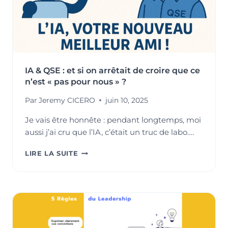
IA & QSE : et si on arrêtait de croire que ce
n’est « pas pour nous » ?
Par
Jeremy CICERO
juin 10, 2025
Je vais être honnête : pendant longtemps, moi
aussi j’ai cru que l’IA, c’était un truc de labo….
IA
LIRE LA SUITE
&
QSE
:
ET
SI
ON
ARRÊTAIT