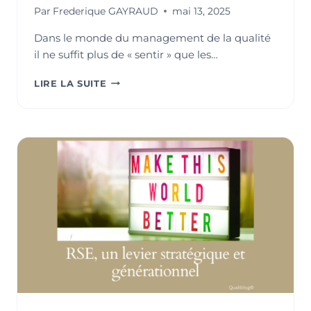
Par
Frederique GAYRAUD
mai 13, 2025
Dans le monde du management de la qualité
il ne suffit plus de « sentir » que les…
POURQUOI
LIRE LA SUITE
METTRE
EN
PLACE
UN
SYSTÈME
DE
MESURE
ET
DE
SURVEILLANCE
SELON
LA
NORME
ISO
9001
?