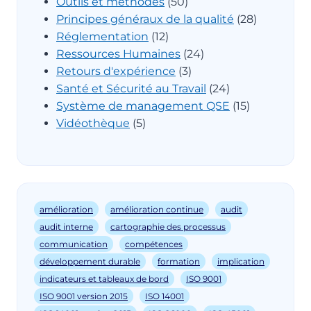
Outils et méthodes
(50)
Principes généraux de la qualité
(28)
Réglementation
(12)
Ressources Humaines
(24)
Retours d'expérience
(3)
Santé et Sécurité au Travail
(24)
Système de management QSE
(15)
Vidéothèque
(5)
amélioration
amélioration continue
audit
audit interne
cartographie des processus
communication
compétences
développement durable
formation
implication
indicateurs et tableaux de bord
ISO 9001
ISO 9001 version 2015
ISO 14001