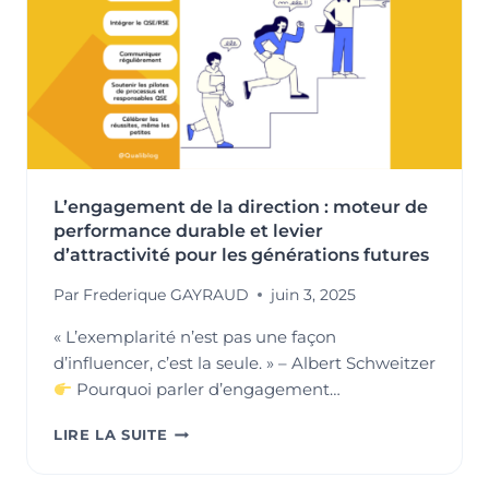
DE
CROIRE
QUE
CE
N’EST
« PAS
POUR
NOUS »
?
L’engagement de la direction : moteur de
performance durable et levier
d’attractivité pour les générations futures
Par
Frederique GAYRAUD
juin 3, 2025
« L’exemplarité n’est pas une façon
d’influencer, c’est la seule. » – Albert Schweitzer
Pourquoi parler d’engagement…
L’ENGAGEMENT
LIRE LA SUITE
DE
LA