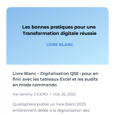
DIRECTION
:
MOTEUR
DE
PERFORMANCE
DURABLE
ET
LEVIER
D’ATTRACTIVITÉ
POUR
LES
GÉNÉRATIONS
FUTURES
Livre Blanc – Digitalisation QSE : pour en
finir avec les tableaux Excel et les audits
en mode commando
Par
Jeremy CICERO
mai 26, 2025
Qualisphère publie un livre blanc 2025
entièrement dédié à la digitalisation des