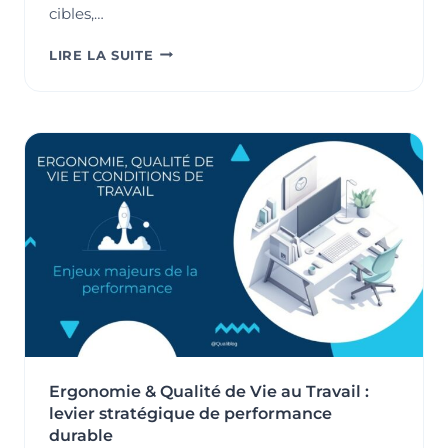
cibles,…
« ET
LIRE LA SUITE
SI
ON
ARRÊTAIT
DE
COURIR
APRÈS
LES
INDICATEURS
?
RÉCONCILIER
PERFORMANCE
QSE
ET
BON
SENS
TERRAIN »
Ergonomie & Qualité de Vie au Travail :
levier stratégique de performance
durable