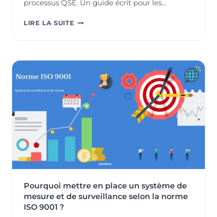
processus QSE. Un guide écrit pour les…
LIVRE
LIRE LA SUITE
BLANC
–
DIGITALISATION
QSE
:
POUR
EN
FINIR
AVEC
LES
TABLEAUX
EXCEL
ET
LES
AUDITS
EN
Pourquoi mettre en place un système de
MODE
COMMANDO
mesure et de surveillance selon la norme
ISO 9001 ?