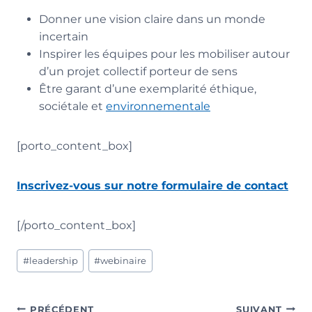
Donner une vision claire dans un monde
incertain
Inspirer les équipes pour les mobiliser autour
d’un projet collectif porteur de sens
Être garant d’une exemplarité éthique,
sociétale et
environnementale
[porto_content_box]
Inscrivez-vous sur notre formulaire de contact
[/porto_content_box]
Étiquettes
#
leadership
#
webinaire
de
la
publication :
Navigation
PRÉCÉDENT
SUIVANT