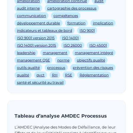
amélioration
amélioration continue
audit
audit interne
cartographie des processus
communication
compétences
développement durable
formation
implication
indicateurs et tableaux de bord
ISO 9001
ISO 9001 version 2015
ISO 14001
ISO 14001 version 2015
ISO 26000
ISO 45001
leadership
management
management intégré
management QSE
norme
objectifs qualité
outils qualité
processus
prévention des risques
qualité
qvct
RH
RSE
Réglementation
santé et sécurité au travail
Tableau d’analyse AMDEC Processus
L’AMDEC (Analyse des Modes de Défaillance, de leur
Effets et de leur Criticité) consiste à identifier pour un