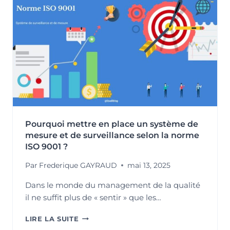
COURIR
APRÈS
LES
INDICATEURS
?
RÉCONCILIER
PERFORMANCE
QSE
ET
BON
SENS
TERRAIN »
Pourquoi mettre en place un système de
mesure et de surveillance selon la norme
ISO 9001 ?
Par
Frederique GAYRAUD
mai 13, 2025
Dans le monde du management de la qualité
il ne suffit plus de « sentir » que les…
POURQUOI
LIRE LA SUITE
METTRE