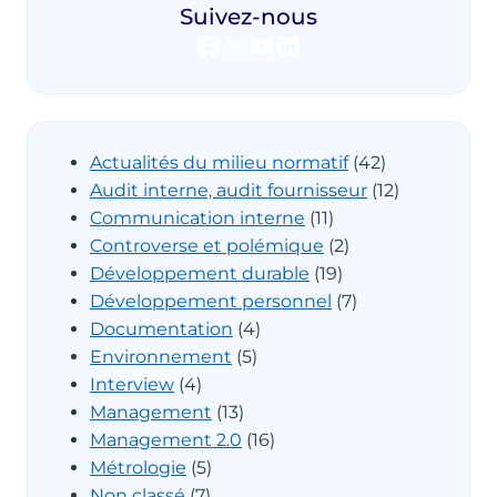
Suivez-nous
Facebook
X
YouTube
LinkedIn
Actualités du milieu normatif
(42)
Audit interne, audit fournisseur
(12)
Communication interne
(11)
Controverse et polémique
(2)
Développement durable
(19)
Développement personnel
(7)
Documentation
(4)
Environnement
(5)
Interview
(4)
Management
(13)
Management 2.0
(16)
Métrologie
(5)
Non classé
(7)