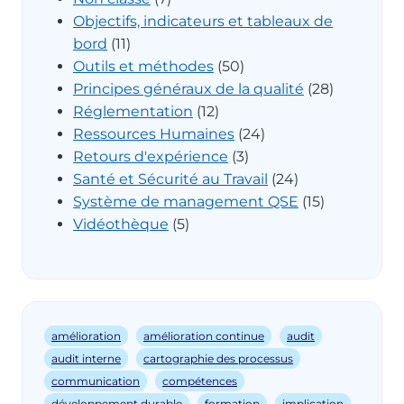
Objectifs, indicateurs et tableaux de
bord
(11)
Outils et méthodes
(50)
Principes généraux de la qualité
(28)
Réglementation
(12)
Ressources Humaines
(24)
Retours d'expérience
(3)
Santé et Sécurité au Travail
(24)
Système de management QSE
(15)
Vidéothèque
(5)
amélioration
amélioration continue
audit
audit interne
cartographie des processus
communication
compétences
développement durable
formation
implication