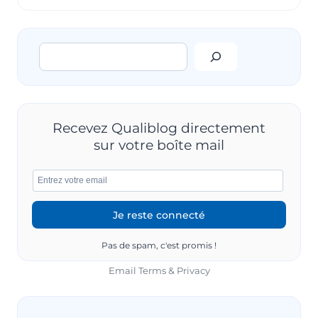
EN
PLACE
UN
Rechercher
SYSTÈME
DE
MESURE
ET
DE
SURVEILLANCE
Recevez Qualiblog directement
SELON
sur votre boîte mail
LA
NORME
ISO
9001
?
Pas de spam, c'est promis !
Email
Terms
&
Privacy