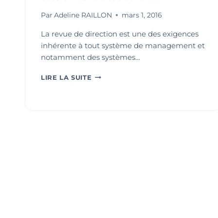
Par
Adeline RAILLON
mars 1, 2016
La revue de direction est une des exigences
inhérente à tout système de management et
notamment des systèmes…
ISO
LIRE LA SUITE
9001
VERSION
2015
:
PROFITEZ-
EN
POUR
BOOSTER
VOS
REVUES
DE
DIRECTION
!