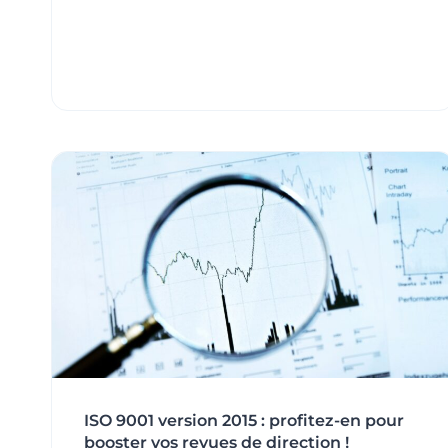
:
LEVIER
DE
PERFORMANCE
DURABLE
(ET
PAS
SI
ENNUYEUX
QUE
ÇA)
ISO 9001 version 2015 : profitez-en pour
booster vos revues de direction !