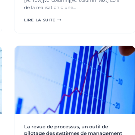
[vc_row][vc_column][vc_column_text] Lors
de la réalisation d’une…
LES
LIRE LA SUITE
SECRETS
D’UN
DESIGN
SIMPLE
ET
EFFICACE
POUR
VOS
PRÉSENTATIONS
POWERPOINT
La revue de processus, un outil de
pilotage des systèmes de management