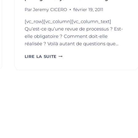
Par
Jeremy CICERO
février 19, 2011
[vc_row][vc_column][vc_column_text]
Qu’est-ce qu’une revue de processus ? Est-
elle obligatoire ? Comment doit-elle
réalisée ? Voilà autant de questions que…
LA
LIRE LA SUITE
REVUE
DE
PROCESSUS,
UN
OUTIL
DE
PILOTAGE
DES
SYSTÈMES
DE
MANAGEMENT