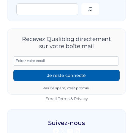
DE
Rechercher
PILOTAGE
DE
LA
QUALITÉ,
DE
LA
Recevez Qualiblog directement
SÉCURITÉ
sur votre boîte mail
ET
DE
L’ENVIRONNEMENT
Pas de spam, c'est promis !
Email
Terms
&
Privacy
Suivez-nous
Facebook
X
YouTube
LinkedIn