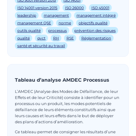
ISO 9001 version 2015
ISO 14001
ISO 14001 version 2015
ISO 26000
ISO 45001
leadership
management
management intégré
management QSE
norme
objectifs qualité
outils qualité
processus
prévention des risques
qualité
qvct
RH
RSE
Réglementation
santé et sécurité au travail
Tableau d’analyse AMDEC Processus
L’AMDEC (Analyse des Modes de Défaillance, de leur
Effets et de leur Criticité) consiste à identifier pour un
processus ou un produit, les modes potentiels de
défaillance de leurs éléments constitutifs ainsi que
leurs causes et leurs effets dans le but de déployer
des plans d’actions d’amélioration.
Ce tableau permet de consigner les résultats d’une