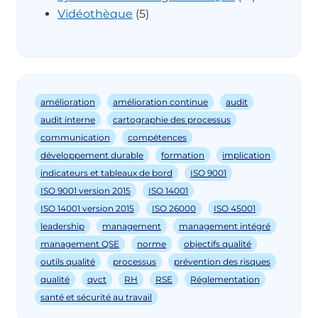
Vidéothèque
(5)
amélioration
amélioration continue
audit
audit interne
cartographie des processus
communication
compétences
développement durable
formation
implication
indicateurs et tableaux de bord
ISO 9001
ISO 9001 version 2015
ISO 14001
ISO 14001 version 2015
ISO 26000
ISO 45001
leadership
management
management intégré
management QSE
norme
objectifs qualité
outils qualité
processus
prévention des risques
qualité
qvct
RH
RSE
Réglementation
santé et sécurité au travail