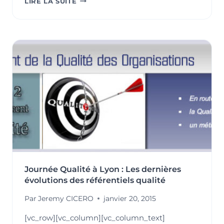
LIRE LA SUITE
SENSIBILISER
LES
COLLABORATEURS
AUX
ENJEUX
ENVIRONNEMENTAUX
:
UN
LEVIER
POUR
ALLIER
PERFORMANCE
ET
PROTECTION
DE
NOTRE
Journée Qualité à Lyon : Les dernières
PLANÈTE
évolutions des référentiels qualité
Par
Jeremy CICERO
janvier 20, 2015
[vc_row][vc_column][vc_column_text]