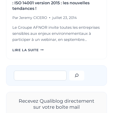
: ISO 14001 version 2015 : les nouvelles
tendances !
Par
Jeremy CICERO
juillet 23, 2014
Le Groupe AFNOR invite toutes les entreprises
sensibles aux enjeux environnementaux à
participer à un webinar, en septembre…
TOUS
LIRE LA SUITE
À
VOS
AGENDAS
POUR
Rechercher
LE
WEBINAR
AFNOR
:
ISO
14001
Recevez Qualiblog directement
VERSION
sur votre boîte mail
2015