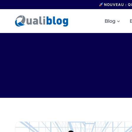
Aller
NOUVEAU : Q
au
contenu
Blog