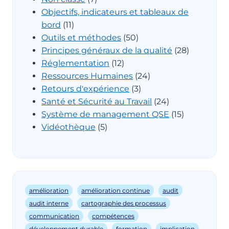
Objectifs, indicateurs et tableaux de
bord
(11)
Outils et méthodes
(50)
Principes généraux de la qualité
(28)
Réglementation
(12)
Ressources Humaines
(24)
Retours d'expérience
(3)
Santé et Sécurité au Travail
(24)
Système de management QSE
(15)
Vidéothèque
(5)
amélioration
amélioration continue
audit
audit interne
cartographie des processus
communication
compétences
développement durable
formation
implication