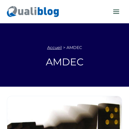
Aller
au
contenu
Accueil
>
AMDEC
AMDEC