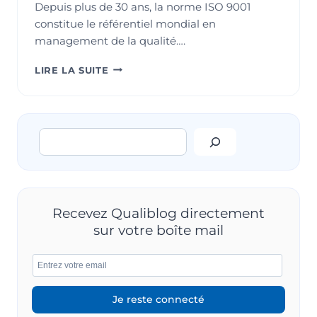
Depuis plus de 30 ans, la norme ISO 9001
constitue le référentiel mondial en
management de la qualité….
ISO
LIRE LA SUITE
9001
:
2026
–
Rechercher
UNE
NOUVELLE
ÉTAPE
POUR
DONNER
DU
Recevez Qualiblog directement
SENS
sur votre boîte mail
À
LA
QUALITÉ