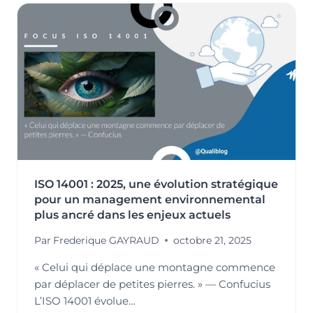
DU
SENS
AUX
DÉMARCHES
QSE
ET
RSE
À
L’AUBE
DES
ÉVOLUTIONS
DES
NORMES
ISO 14001 : 2025, une évolution stratégique
ISO
9001
pour un management environnemental
ET
plus ancré dans les enjeux actuels
ISO
Par
Frederique GAYRAUD
octobre 21, 2025
14001
« Celui qui déplace une montagne commence
par déplacer de petites pierres. » — Confucius
L’ISO 14001 évolue…