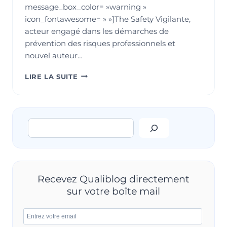
message_box_color= »warning »
icon_fontawesome= » »]The Safety Vigilante,
acteur engagé dans les démarches de
prévention des risques professionnels et
nouvel auteur…
COMMENT
LIRE LA SUITE
LA
PRÉVENTION
DES
RISQUES
Rechercher
PEUT
AMÉLIORER
LA
QUALITÉ
DE
VIE
Recevez Qualiblog directement
AU
sur votre boîte mail
TRAVAIL
?