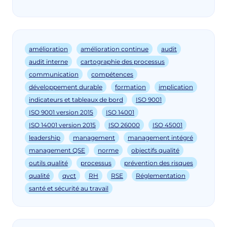
amélioration
amélioration continue
audit
audit interne
cartographie des processus
communication
compétences
développement durable
formation
implication
indicateurs et tableaux de bord
ISO 9001
ISO 9001 version 2015
ISO 14001
ISO 14001 version 2015
ISO 26000
ISO 45001
leadership
management
management intégré
management QSE
norme
objectifs qualité
outils qualité
processus
prévention des risques
qualité
qvct
RH
RSE
Réglementation
santé et sécurité au travail