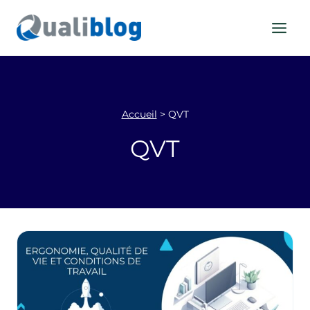
Aller
au
contenu
Accueil
>
QVT
QVT