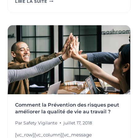
LIRE LA SUITE
LE
MANAGEMENT
ZEN
:
QUAND
PERFORMANCE
RIME
(ENFIN)
AVEC
SÉRÉNITÉ
!
Comment la Prévention des risques peut
améliorer la qualité de vie au travail ?
Par
Safety Vigilante
juillet 17, 2018
[vc_row][vc_column][vc_message